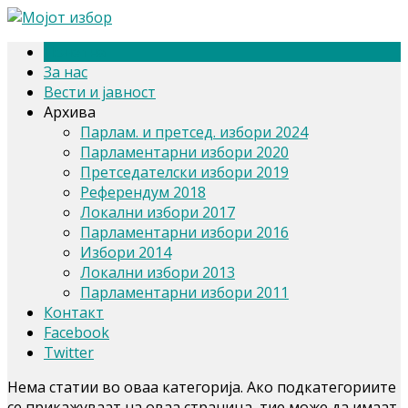
Почетна
За нас
Вести и јавност
Архива
Парлам. и претсед. избори 2024
Парламентарни избори 2020
Претседателски избори 2019
Референдум 2018
Локални избори 2017
Парламентарни избори 2016
Избори 2014
Локални избори 2013
Парламентарни избори 2011
Контакт
Facebook
Twitter
Нема статии во оваа категорија. Ако подкатегориите
се прикажуваат на оваа страница, тие може да имаат