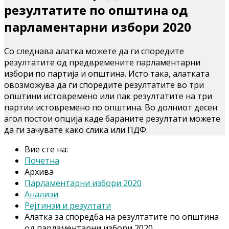
резултатите по општина од
парламентарни избори 2020
Со следнава алатка можете да ги споредите
резултатите од предвремените парламентарни
избори по партија и општина. Исто така, алатката
овозможува да ги споредите резултатите во три
општини истовремено или пак резултатите на три
партии истовремено по општина. Во долниот десен
агол постои опција каде бараните резултати можете
да ги зачувате како слика или ПДФ.
Вие сте на:
Почетна
Архива
Парламентарни избори 2020
Анализи
Рејтинзи и резултати
Алатка за споредба на резултатите по општина
од парламентарни избори 2020