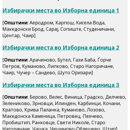
Избирачки места во Изборна единица 1
[
Општини
: Аеродром, Карпош, Кисела Вода,
Македонски Брод, Сарај, Сопиште, Студеничани,
Центар, Чаир]
Избирачки места во Изборна единица 2
[
Општини
: Арачиново, Бутел, Гази Баба, Ѓорче
Петров, Куманово, Липково, Старо Нагоричане,
Чаир, Чучер – Сандево, Шуто Оризари]
Избирачки места во Изборна единица 3
[
Општини
: Берово, Велес, Виница, Градско, Делчево,
Зелениково, Зрновци, Илинден, Карбинци, Кочани,
Кратово, Крива Паланка, Куманово, Лозово,
Македонска Каменица, Петровец, Пехчево,
Пробиштип, Ранковце, Свети Николе, Старо
Нагоричане, Чашка, Чешиново-Облешево, Штип]