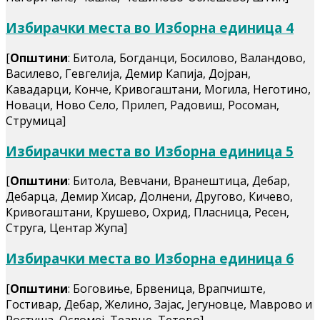
Избирачки места во Изборна единица 4
[
Општини
: Битола, Богданци, Босилово, Валандово,
Василево, Гевгелија, Демир Капија, Дојран,
Кавадарци, Конче, Кривогаштани, Могила, Неготино,
Новаци, Ново Село, Прилеп, Радовиш, Росоман,
Струмица]
Избирачки места во Изборна единица 5
[
Општини
: Битола, Вевчани, Вранештица, Дебар,
Дебарца, Демир Хисар, Долнени, Другово, Кичево,
Кривогаштани, Крушево, Охрид, Пласница, Ресен,
Струга, Центар Жупа]
Избирачки места во Изборна единица 6
[
Општини
: Боговиње, Брвеница, Врапчиште,
Гостивар, Дебар, Желино, Зајас, Јегуновце, Маврово и
Ростуша, Осломеј, Теарце, Тетово]