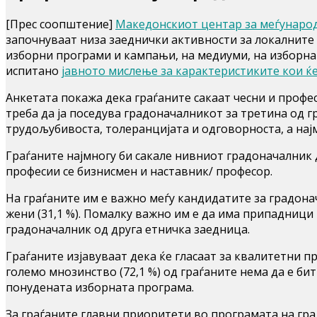
[Прес соопштение]
Македонскиот центар за меѓунаро
започнуваат низа заеднички активности за локалните
изборни програми и кампањи, на медиуми, на изборна 
испитано
јавното мислење за карактеристиките кои ќе
Анкетата покажа дека граѓаните сакаат чесни и профе
треба да ја поседува градоначалникот за третина од гр
трудољубивоста, толеранцијата и одговорноста, а нај
Граѓаните најмногу би сакале нивниот градоначалник 
професии се бизнисмен и наставник/ професор.
На граѓаните им е важно меѓу кандидатите за градонач
жени (31,1 %). Помалку важно им е да има припадници 
градоначалник од друга етничка заедница.
Граѓаните изјавуваат дека ќе гласаат за квалитетни пр
големо мнозинство (72,1 %) од граѓаните нема да е б
понудената изборната програма.
За граѓаните главни приоритети во програмата на гр