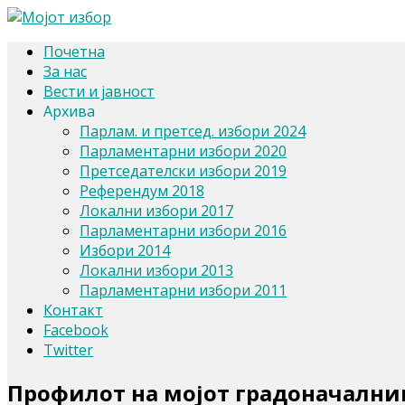
Почетна
За нас
Вести и јавност
Архива
Парлам. и претсед. избори 2024
Парламентарни избори 2020
Претседателски избори 2019
Референдум 2018
Локални избори 2017
Парламентарни избори 2016
Избори 2014
Локални избори 2013
Парламентарни избори 2011
Контакт
Facebook
Twitter
Профилот на мојот градоначалник