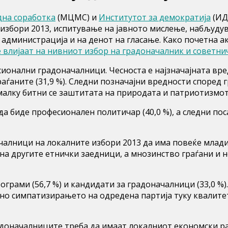
дна соработка
(МЦМС) и
Институтот за демократија
(ИД
 избори 2013, испитување на јавното мислење, набљуду
администрација и на денот на гласање. Како почетна а
 влијаат на нивниот избор на градоначалник и советни
сионални градоначалници. Чесноста е најзначајната вре
аѓаните (31,9 %). Следни позначајни вредности според г
малку битни се заштитата на природата и патриотизмот
да биде професионален политичар (40,0 %), а следни по
алници на локалните избори 2013 да има повеќе млади л
на другите етнички заедници, а мнозинство граѓани и не
ограми (56,7 %) и кандидати за градоначалници (33,0 %)
итно симпатизирањето на одредена партија туку квалите
адоначалниците треба да имаат локалниот економски р