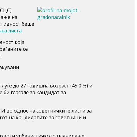
СЦС)
вање на
ктивност беше
чка листа
.
дност која
раѓаните се
.
сакувани
уѓе до 27 годишна возраст (45,0 %) и
 би гласале за кандидат за
. И во однос на советничките листи за
тот на кандидатите за советници и
азвој и урбанистичкото планирање.