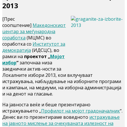
2013
[Прес
соопштение]
Македонскиот
центар за меѓународна
соработка
(МЦМС) во
соработка со
Институтот за
демократија
(ИДСЦС), во
рамки на
проектот „
Мојот
избор
“
започнаа низа
заеднички актив-ности за
Локалните избори 2013, кои вклучуваат
истражувања, набљудување на изборните програми
и кампањи, на медиуми, на изборна администрација
и на денот на гласање.
На јавноста веќе и беше презентирано
истражувањето „
Профилот на мојот градоначалник
“.
Денес ви го презентираме воведното
истражување
на јавното мислење за очекуваната излезност на