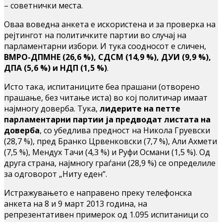
– советнички места.
Оваа воведна анкета е искористена и за проверка на
рејтингот на политичките партии во случај на
парламентарни избори. И тука соодносот е сличен,
ВМРО-ДПМНЕ (26,6 %), СДСМ (14,9 %), ДУИ (9,9 %),
ДПА (5,6 %) и НДП (1,5 %)
.
Исто така, испитаниците беа прашани (отворено
прашање, без читање иста) во кој политичар имаат
најмногу доверба. Тука,
лидерите на петте
парламентарни партии ја предводат листата на
доверба
, со убедлива предност на Никола Груевски
(28,7 %), пред Бранко Црвенковски (7,7 %), Али Ахмети
(7,5 %), Мендух Тачи (4,3 %) и Руфи Османи (1,5 %). Од
друга страна, најмногу граѓани (28,9 %) се определиле
за одговорот „Ниту еден“.
Истражувањето е направено преку телефонска
анкета на 8 и 9 март 2013 година, на
репрезентативен примерок од 1.095 испитаници со