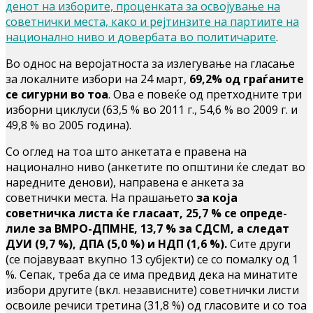
денот на изборите, проценката за освојување на
советнички места, како и рејтинзите на партиите на
национално ниво и довербата во политичарите
.
Во однос на веројатноста за излегување на гласање
за локалните избори на 24 март,
69,2% од граѓаните
се сигурни во тоа
. Ова е повеќе од претходните три
изборни циклуси (63,5 % во 2011 г., 54,6 % во 2009 г. и
49,8 % во 2005 година).
Со оглед на тоа што анкетата е правена на
национално ниво (анкетите по општини ќе следат во
наредните денови), направена е анкета за
советнички места. На прашањето
за која
советничка листа ќе гласаат, 25,7 % се опреде-
лиле за ВМРО-ДПМНЕ, 13,7 % за СДСМ, а следат
ДУИ (9,7 %), ДПА (5,0 %) и НДП (1,6 %).
Сите други
(се појавуваат вкупно 13 субјекти) се со помалку од 1
%. Сепак, треба да се има предвид дека на минатите
избори другите (вкл. независните) советнички листи
освоиле речиси третина (31,8 %) од гласовите и со тоа