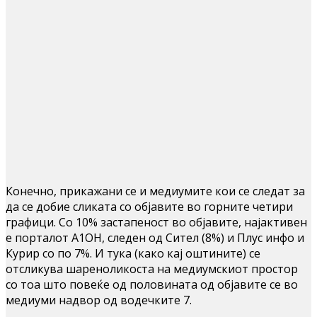
Конечно, прикажани се и медиумите кои се следат за
да се добие сликата со објавите во горните четири
графици. Со 10% застапеност во објавите, најактивен
е порталот А1ОН, следен од Сител (8%) и Плус инфо и
Курир со по 7%. И тука (како кај оштините) се
отсликува шареноликоста на медиумскиот простор
со тоа што повеќе од половината од објавите се во
медиуми надвор од водечките 7.