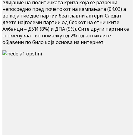
влијание на политичката криза која се разреши
непосредно пред почетокот на кампањата (04.03) а
во која тие две партии беа главни актери. Следат
двете најголеми партии од блокот на етничките
Албанци – ДУИ (8%) и ДПА (5%). Сите други партии се
споменуваат во помалку од 2% од артиклите
објавени по било која основа на интернет.