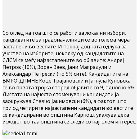
Со оглед на тоа што се работи за локални избори,
кандидатите за градоначалници се во голема мера
застапени во вестите. И покрај доцната одлука за
учество на изборите, неколку од кандидатите на
СДСМ се меѓу најзастапените во објавите: Андреј
Петров (10%), Зоран Заев, Јани Макрадули и
Александар Петрески (по 5% сите). Кандидатите на
ВМРО-ДПМНЕ Коце Трајановски и Јагнула Куновска
се во првата тројка според објавите со 9, односно 6%.
Листата на најчесто споменувани кандидати ја
заокружува Стевчо Јакимовски (6%), а фактот што
три од четирите најзастапени кандидати во вестите
се кандидирани во општина Карпош, укажува дека
исходот во таа општина се следи со најголем интерес.