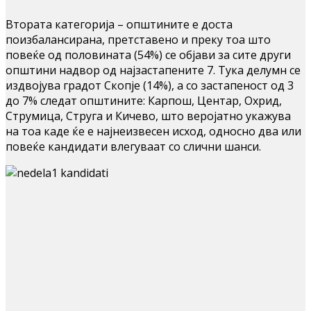
Втората категорија – општините е доста
поизбалансирана, претставено и преку тоа што
повеќе од половината (54%) се објави за сите други
општини надвор од најзастапените 7. Тука делумн се
издвојува градот Скопје (14%), а со застапеност од 3
до 7% следат општините: Карпош, Центар, Охрид,
Струмица, Струга и Кичево, што веројатно укажува
на тоа каде ќе е најнеизвесен исход, односно два или
повеќе кандидати влегуваат со слични шанси.