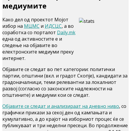
медиумите
Како дел од проектот Мојот
избор на
МЦМС
и
ИДСЦС
, а во
соработка со порталот
Daily.mk
една од активностите е и
следење на објавите во
електронските медиуми преку
интернет.
Објавите се следат во пет категории: политички
партии, општини (вкл. и градот Скопје), кандидати за
градоначалници, теми релевантни за локалниот
развој (согласно со законските надлежности на
општините) и медиуми кои се следат.
Објавите се следат и анализираат на дневно ниво
, со
графички прикази за секој ден од кампањата и
кумулативно, а до крајот на изборниот процес ќе се
публикуваат и три неделни пресеци. Во продолжение