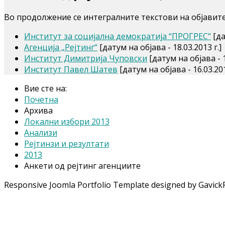
Во продолжение се интегралните текстови на објавите 
Институт за социјална демократија “ПРОГРЕС“
[да
Агенција „Рејтинг“
[датум на објава - 18.03.2013 г.]
Институт Димитрија Чуповски
[датум на објава - 1
Институт Павел Шатев
[датум на објава - 16.03.201
Вие сте на:
Почетна
Архива
Локални избори 2013
Анализи
Рејтинзи и резултати
2013
Анкети од рејтинг агенциите
Responsive Joomla Portfolio Template designed by Gavick