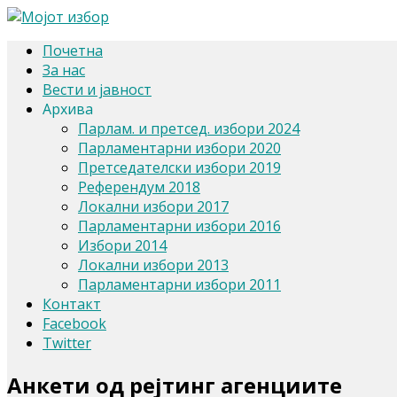
в
Почетна
За нас
Вести и јавност
Архива
Парлам. и претсед. избори 2024
Парламентарни избори 2020
Претседателски избори 2019
Референдум 2018
Локални избори 2017
Парламентарни избори 2016
Избори 2014
Локални избори 2013
Парламентарни избори 2011
Контакт
Facebook
Twitter
Анкети од рејтинг агенциите