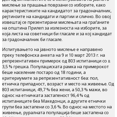
мислење за прашања поврзани со изборите, како
карактеристиките на кандидатот за градоначалник,
рејтинзите на кандидати и партии и слично. Во овој
извештај се презентирани мислењата на граѓаните
на општина Прилеп за излезноста на изборите, за
која листа на советници би гласале и за кој кандидат
за градоначалник би гласале.
Испитувањето на јавното мислење е направено
преку телефонска анкета на 9 и 10 март 2013 г. на
репрезентативен примерок од 803 испитаници со ±
3,5 % грешка. Популациската рамка на примерокот
беше население постаро од 18 години, а
критериумите за репрезентативност беа: пол,
етничка припадност, возраст и место на живеење. Од
803 испитаници, 49,7 % беа жени, а 50,3 % мажи, во
однос на етничката застапеност 96,4 % од
испитаниците беа Македонци, а другите етнички
групи беа застапени со 3,6 %. Во однос на местото на
живеење, руралната популација беше застапена со