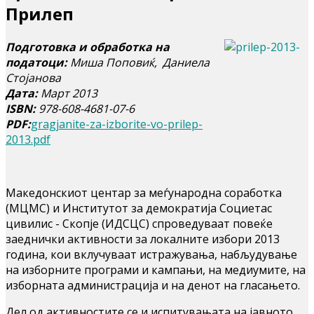
Прилеп
Подготовка и обработка на
податоци:
Миша Поповиќ, Даниела
Стојанова
Дата:
Март 2013
ISBN:
978-608-4681-07-6
PDF:
gragjanite-za-izborite-vo-prilep-
2013.pdf
Македонскиот центар за меѓународна соработка
(МЦМС) и Институтот за демократија Социетас
цивилис - Скопје (ИДСЦС) спроведуваат повеќе
заеднички активности за локалните избори 2013
година, кои вклучуваат истражувања, набљудување
на изборните програми и кампањи, на медиумите, на
изборната администрација и на денот на гласањето.
Дел од активностите се и испитувањата на јавното