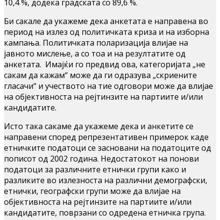
10,4 %, додека градската со 89,6 %.
Би сакале да укажеме дека анкетата е направена во
период на излез од политичката криза и на изборна
кампања. Политичката поларизација влијае на
јавното мислење, а со тоа и на резултатите од
анкетата. Имајќи го предвид ова, категоријата „не
сакам да кажам“ може да ги одразува „скриените
гласачи“ и учеството на тие одговори може да влијае
на објективноста на рејтинзите на партиите и/или
кандидатите.
Исто така сакаме да укажеме дека и анкетите се
направени според репрезентативен примерок каде
етничките податоци се засновани на податоците од
пописот од 2002 година. Недостатокот на понови
податоци за различните етнички групи како и
разликите во излезноста на различни демографски,
етнички, географски групи може да влијае на
објективноста на рејтинзите на партиите и/или
кандидатите, поврзани со одредена етничка група.