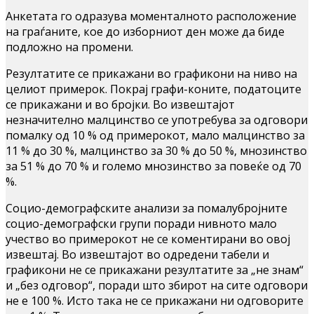
Анкетата го одразува моменталното расположение
на граѓаните, кое до изборниот ден може да биде
подложно на промени.
Резултатите се прикажани во графикони на ниво на
целиот примерок. Покрај графи-коните, податоците
се прикажани и во бројки. Во извештајот
незначително малцинство се употребува за одговори
помалку од 10 % од примерокот, мало малцинство за
11 % до 30 %, малцинство за 30 % до 50 %, мнозинство
за 51 % до 70 % и големо мнозинство за повеќе од 70
%.
Социо-демографските анализи за помалубројните
социо-демографски групи поради нивното мало
учество во примерокот не се коментирани во овој
извештај. Во извештајот во одредени табели и
графикони не се прикажани резултатите за „не знам“
и „без одговор“, поради што збирот на сите одговори
не е 100 %. Исто така не се прикажани ни одговорите