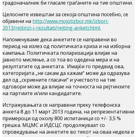
градоначалник би гласале граѓаните на тие општини.
Целосните извештаи за секоја општина посебно, се
објавени на
http://www.mojotizbor.mk/izbori-
2013/rejtinzi-i-rezultati/rejting-anketi.html.
Напоменуваме дека анкетите се направени во
период на излез од политичката криза и на изборна
кампања. Политичката поларизација влијае на
јавното мислење, а со тоа во одедена мера и на
резултатите од анкетата. Имајќи го предвид ова,
категоријата „не сакам да кажам“ може да одразува
дел од „скриените гласачи“ и учеството на тие
одговори може да влијае на точноста на рејтинзите
на партиите и/или кандидатите.
Истражувањата се направени преку телефонска
анкета 8 до 11 март 2013 година, на репрезентативни
примероци од околу 800 испитаници со +/- 3,5 %
грешка. МЦМС и ИДСЦС продолжуваат со
спроведување на анкетите во текот на оваа недела и