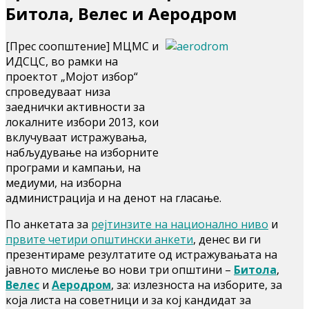
Битола, Велес и Аеродром
[Прес соопштение] МЦМС и
ИДСЦС, во рамки на
проектот „Мојот избор“
спроведуваат низа
заеднички активности за
локалните избори 2013, кои
вклучуваат истражувања,
набљудување на изборните
програми и кампањи, на
медиуми, на изборна
администрација и на денот на гласање.
По анкетата за
рејтинзите на национално ниво
и
првите четири општински анкети
, денес ви ги
презентираме резултатите од истражувањата на
јавното мислење во нови три општини –
Битола
,
Велес
и
Аеродром
, за: излезноста на изборите, за
која листа на советници и за кој кандидат за