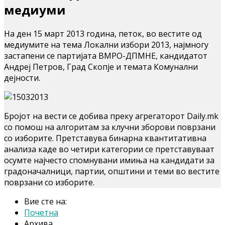
медиуми
На ден 15 март 2013 година, петок, во вестите од
медиумите на тема Локални избори 2013, најмногу
застапени се партијата ВМРО-ДПМНЕ, кандидатот
Андреј Петров, Град Скопје и темата Комунални
дејности.
Бројот на вести се добива преку агрегаторот Daily.mk
со помош на алгоритам за клучни зборови поврзани
со изборите. Претставува бинарна квантитативна
анализа каде во четири категории се претставуваат
осумте најчесто спомнувани имиња на кандидати за
градоначалници, партии, општини и теми во вестите
поврзани со изборите.
Вие сте на:
Почетна
Архива