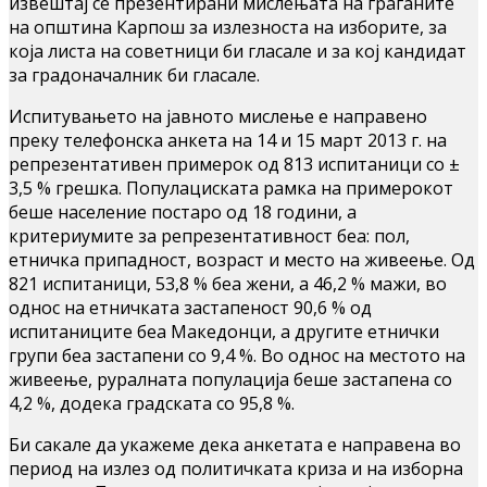
извештај се презентирани мислењата на граѓаните
на општина Карпош за излезноста на изборите, за
која листа на советници би гласале и за кој кандидат
за градоначалник би гласале.
Испитувањето на јавното мислење е направено
преку телефонска анкета на 14 и 15 март 2013 г. на
репрезентативен примерок од 813 испитаници со ±
3,5 % грешка. Популациската рамка на примерокот
беше население постаро од 18 години, а
критериумите за репрезентативност беа: пол,
етничка припадност, возраст и место на живеење. Од
821 испитаници, 53,8 % беа жени, а 46,2 % мажи, во
однос на етничката застапеност 90,6 % од
испитаниците беа Македонци, а другите етнички
групи беа застапени со 9,4 %. Во однос на местото на
живеење, руралната популација беше застапена со
4,2 %, додека градската со 95,8 %.
Би сакале да укажеме дека анкетата е направена во
период на излез од политичката криза и на изборна