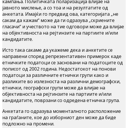
кампања. Политичката поларизација влијае на
јавното мислење, а со тоа и на резултатите од
анкетата. Имајќи го предвид ова, категоријата „не
сакам да кажам“ може да ги одразува „скриените
гласачи“ и учеството на тие одговори може да влијае
на објективноста на рејтинзите на партиите и/или
кандидатите.
Исто така сакаме да укажеме дека и анкетите се
направени според репрезентативен примерок каде
етничките податоци се засновани на податоците од
пописот од 2002 година. Недостатокот на понови
податоци за различните етнички групи како и
разликите во излезноста на различни демографски,
етнички, географски групи може да влијае на
објективноста на рејтинзите на партиите и/или
кандидатите, поврзани со одредена етничка група.
Анкетата го одразува моменталното расположение
на граѓаните, кое до изборниот ден може да биде
подложно на промени.