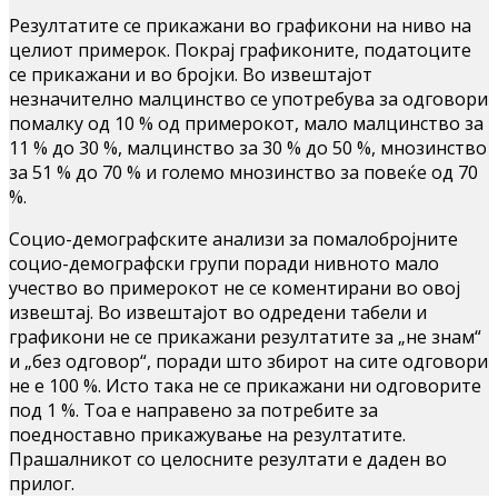
Резултатите се прикажани во графикони на ниво на
целиот примерок. Покрај графиконите, податоците
се прикажани и во бројки. Во извештајот
незначително малцинство се употребува за одговори
помалку од 10 % од примерокот, мало малцинство за
11 % до 30 %, малцинство за 30 % до 50 %, мнозинство
за 51 % до 70 % и големо мнозинство за повеќе од 70
%.
Социо-демографските анализи за помалобројните
социо-демографски групи поради нивното мало
учество во примерокот не се коментирани во овој
извештај. Во извештајот во одредени табели и
графикони не се прикажани резултатите за „не знам“
и „без одговор“, поради што збирот на сите одговори
не е 100 %. Исто така не се прикажани ни одговорите
под 1 %. Тоа е направено за потребите за
поедноставно прикажување на резултатите.
Прашалникот со целосните резултати е даден во
прилог.