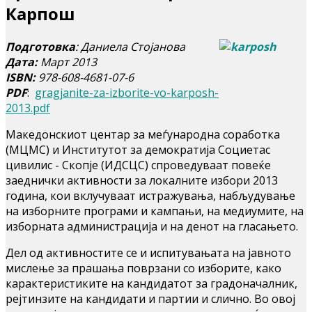
Карпош
Подготовка
: Даниела Стојанова
Дата:
Март 2013
ISBN:
978-608-4681-07-6
PDF
:
gragjanite-za-izborite-vo-karposh-
2013.pdf
Македонскиот центар за меѓународна соработка
(МЦМС) и Институтот за демократија Социетас
цивилис - Скопје (ИДСЦС) спроведуваат повеќе
заеднички активности за локалните избори 2013
година, кои вклучуваат истражувања, набљудување
на изборните програми и кампањи, на медиумите, на
изборната администрација и на денот на гласањето.
Дел од активностите се и испитувањата на јавното
мислење за прашања поврзани со изборите, како
карактеристиките на кандидатот за градоначалник,
рејтинзите на кандидати и партии и слично. Во овој