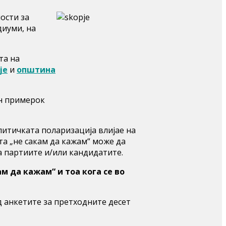
ости за
диуми, на
та на
је
и
општина
ен примерок
литичката поларизација влијае на
та „не сакам да кажам“ може да
на партиите и/или кандидатите.
 да кажам“ и тоа кога се во
д анкетите за претходните десет