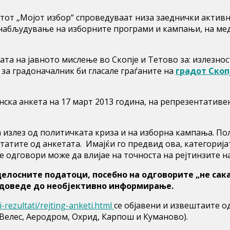
от „Мојот избор“ спроведуваат низа заеднички активн
 набљудување на изборните програми и кампањи, на ме
та на јавното мислење во Скопје и Тетово за: излезнос
т за градоначалник би гласале граѓаните на
градот Скоп
ска анкета на 17 март 2013 година, на репрезентатив
 излез од политичката криза и на изборна кампања. По
лтатите од анкетата. Имајќи го предвид ова, категорија
ие одговори може да влијае на точноста на рејтинзите 
лосните податоци, посебно на одговорите „не сакам
 доведе до необјективно информирање.
-rezultati/rejting-anketi.html
се објавени и извештаите о
Велес, Аеродром, Охрид, Карпош и Куманово).