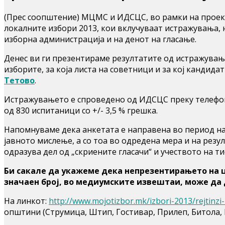
(Прес соопштение) МЦМС и ИДСЦС, во рамки на проект
локалните избори 2013, кои вклучуваат истражувања,
изборна администрација и на денот на гласање.
Денес ви ги презентираме резултатите од истражувања
изборите, за која листа на советници и за кој кандида
Тетово
.
Истражувањето е спроведено од ИДСЦС преку телефон
од 830 испитаници со +/- 3,5 % грешка.
Напомнуваме дека анкетата е направена во период на
јавното мислење, а со тоа во одредена мера и на резу
одразува дел од „скриените гласачи“ и учеството на т
Би сакале да укажеме дека непрезентирањето на це
значаен број, во медиумските извештаи, може да
На линкот:
http://www.mojotizbor.mk/izbori-2013/rejtinzi-i
општини (Струмица, Штип, Гостивар, Прилеп, Битола, 