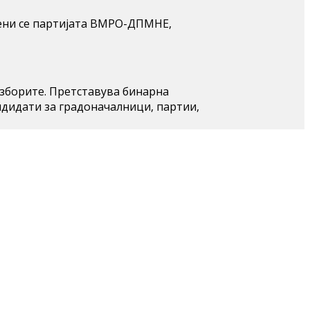
апени се партијата ВМРО-ДПМНЕ,
изборите. Претставува бинарна
ндидати за градоначалници, партии,