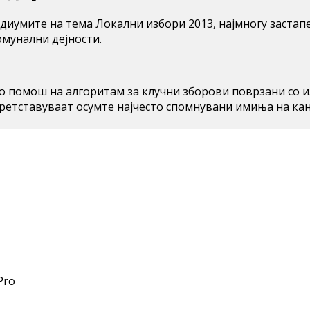
медиумите на тема Локални избори 2013, најмногу заст
омунални дејности.
 со помош на алгоритам за клучни зборови поврзани со 
претставуваат осумте најчесто спомнувани имиња на ка
Pro