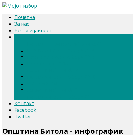
Почетна
За нас
Вести и јавност
Архива
Парлам. и претсед. избори 2024
Парламентарни избори 2020
Претседателски избори 2019
Референдум 2018
Локални избори 2017
Парламентарни избори 2016
Избори 2014
Локални избори 2013
Парламентарни избори 2011
Контакт
Facebook
Twitter
Општина Битола - инфографик