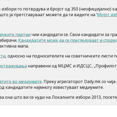
избори го потврдува и бројот од 350 (неофицијално) к
то ја претставуваат можете да ги видите на ’
Мојот из
тичките партии
чии кандидати се. Свои кандидати за г
избирачи.
Кандидатите може да се прегледуваат и спор
активна мапа.
сти
, односно на подносителите на советничките листи 
 истражувања
направени од МЦМС и ИДСЦС, „Профилот н
атите во медиумите
. Преку агрегаторот Daily.mk со чи
 од кандидатите најмногу известуваат медиумите.
а она што ви се нуди на Локалните избори 2013, посет