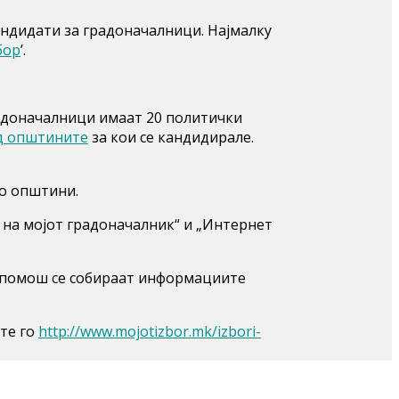
андидати за градоначалници. Најмалку
бор
’.
радоначалници имаат 20 политички
ед општините
за кои се кандидирале.
по општини.
а мојот градоначалник“ и „Интернет
ја помош се собираат информациите
ете го
http://www.mojotizbor.mk/izbori-