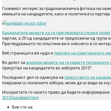
Големиот интерес за градоначалничка фотеља на овие 
имињата на кандидатите, како и политичката партија ш
Кандидатите можете да ги прегледувате според поли
партии, а 29 од кандидатите се предложени од група 
Прегледувањето по општини ви е олеснето и со интер
Веб страницата ви нуди и
преглед на советничките ли
Во делот за
анализи можете да ги најдете последните
присуство на кандидатите во изборите 2013“.
Последниот дел се однесува на
присуството на кандид
поврзани со локалните избори, може да се види за кој
Искористете го своето право да бидете информирани з
2013/kandidati.html
Вие сте на: