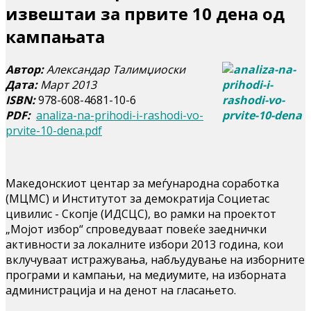
извештаи за првите 10 дена од
кампањата
Автор:
Александар Талимџиоски
Дата:
Март 2013
ISBN:
978-608-4681-10-6
PDF:
analiza-na-prihodi-i-rashodi-vo-
prvite-10-dena.pdf
Македонскиот центар за меѓународна соработка
(МЦМС) и Институтот за демократија Социетас
цивилис - Скопје (ИДСЦС), во рамки на проектот
„Мојот избор“ спроведуваат повеќе заеднички
активности за локалните избори 2013 година, кои
вклучуваат истражувања, набљудување на изборните
програми и кампањи, на медиумите, на изборната
администрација и на денот на гласањето.