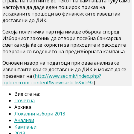
страна на партиите во текот на кампањата туку само
настојува да даде еден поширок приказ на
искажаните трошоци во финансиските извештаи
доставени до ДИК.
Секоја политичка партија имаше обврска според
Изборниот законик да отвори посебна банкарска
сметка која ќе се користи за приходите и расходите
поврзани со водењето на предизборната кампања.
Основен извор на податоци при оваа анализа се
извештаите кои се доставени до ДИК и можат да се
преземат на (
http://www.sec.mk/index.php?
option=com_content&view=article&id=92
).
Вие сте на:
Почетна
Архива
Локални избори 2013
Анализи
Кампањи
2013