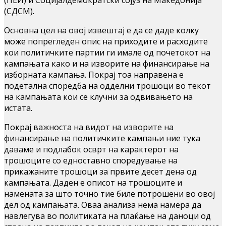
(СДСМ).
Основна цел на овој извештај е да се даде колку
може попрегледен опис на приходите и расходите
кои политичките партии ги имале од почетокот на
кампањата како и на изворите на финансирање на
изборната кампања. Покрај тоа направена е
подетална споредба на одделни трошоци во текот
на кампањата кои се клучни за одвивањето на
истата.
Покрај важноста на видот на изворите на
финансирање на политичките кампањи ние тука
даваме и подлабок осврт на карактерот на
трошоците со едноставно споредување на
прикажаните трошоци за првите десет дена од
кампањата. Даден е описот на трошоците и
намената за што точно тие биле потрошени во овој
дел од кампањата. Оваа анализа нема намера да
навлегува во политиката на плаќање на даноци од