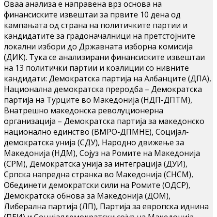
Оваа анализа е направена врз основа на
финансиските извештаи за првите 10 дена од
кампањата од страна на политичките партии и
кандидатите за градоначалници на претстојните
локални избори до Државната изборна комисија
(ДИК). Тука се анализирани финансиските извештаи
на 13 политички партии и коалиции со нивните
кандидати: Демократска партија на Албанците (ДПА),
Национална демократска преродба – Демократска
партија на Турците во Македонија (НДП-ДПТМ),
Внатрешно македонска револуционерна
организација – Демократска партија за македонско
национално единство (ВМРО-ДПМНЕ), Социјал-
демократска унија (СДУ), Народно движење за
Македонија (НДМ), Сојуз на Ромите на Македонија
(СРМ), Демократска унија за интеграција (ДУИ),
Српска напредна странка во Македонија (СНСМ),
Обединети демократски сили на Ромите (ОДСР),
Демократска обнова за Македонија (ДОМ),
Либерална партија (ЛП), Партија за европска иднина
(ПЕИ) и Социјалдемократски сојуз на Македонија