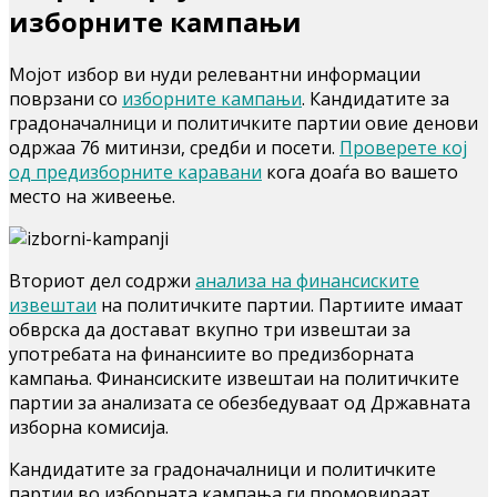
изборните кампањи
Мојот избор ви нуди релевантни информации
поврзани со
изборните кампањи
. Кандидатите за
градоначалници и политичките партии овие денови
одржаа 76 митинзи, средби и посети.
Проверете кој
од предизборните каравани
кога доаѓа во вашето
место на живеење.
Вториот дел содржи
анализа на финансиските
извештаи
на политичките партии. Партиите имаат
обврска да достават вкупно три извештаи за
употребата на финансиите во предизборната
кампања. Финансиските извештаи на политичките
партии за анализата се обезбедуваат од Државната
изборна комисија.
Кандидатите за градоначалници и политичките
партии во изборната кампања ги промовираат