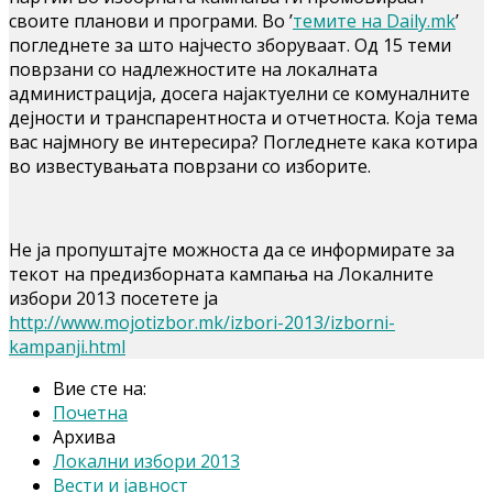
своите планови и програми. Во ’
темите на Daily.mk
’
погледнете за што најчесто зборуваат. Од 15 теми
поврзани со надлежностите на локалната
администрација, досега најактуелни се комуналните
дејности и транспарентноста и отчетноста. Која тема
вас најмногу ве интересира? Погледнете кака котира
во известувањата поврзани со изборите.
Не ја пропуштајте можноста да се информирате за
текот на предизборната кампања на Локалните
избори 2013 посетете ја
http://www.mojotizbor.mk/izbori-2013/izborni-
kampanji.html
Вие сте на:
Почетна
Архива
Локални избори 2013
Вести и јавност