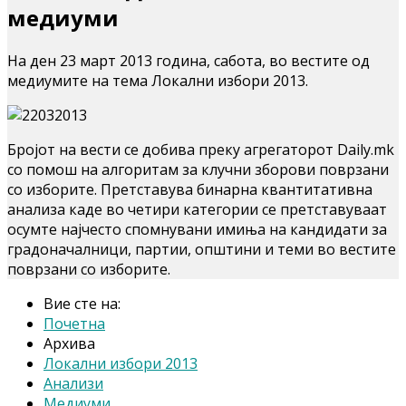
медиуми
На ден 23 март 2013 година, сабота, во вестите од
медиумите на тема Локални избори 2013.
Бројот на вести се добива преку агрегаторот Daily.mk
со помош на алгоритам за клучни зборови поврзани
со изборите. Претставува бинарна квантитативна
анализа каде во четири категории се претставуваат
осумте најчесто спомнувани имиња на кандидати за
градоначалници, партии, општини и теми во вестите
поврзани со изборите.
Вие сте на:
Почетна
Архива
Локални избори 2013
Анализи
Медиуми