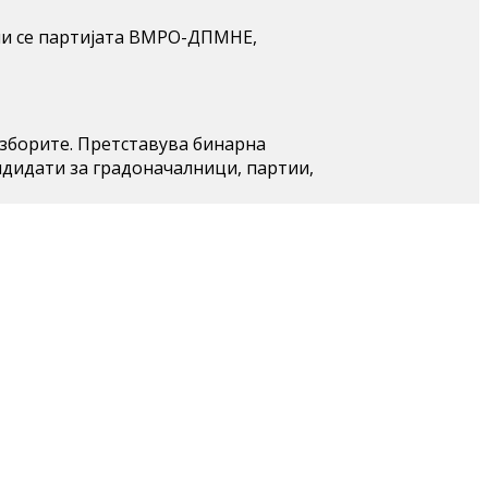
ени се партијата ВМРО-ДПМНЕ,
изборите. Претставува бинарна
ндидати за градоначалници, партии,