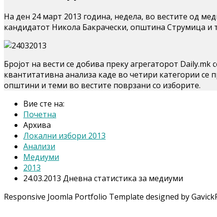
На ден 24 март 2013 година, недела, во вестите од м
кандидатот Никола Бакрачески, општина Струмица и 
Бројот на вести се добива преку агрегаторот Daily.mk
квантитативна анализа каде во четири категории се 
општини и теми во вестите поврзани со изборите.
Вие сте на:
Почетна
Архива
Локални избори 2013
Анализи
Медиуми
2013
24.03.2013 Дневна статистика за медиуми
Responsive Joomla Portfolio Template designed by Gavick