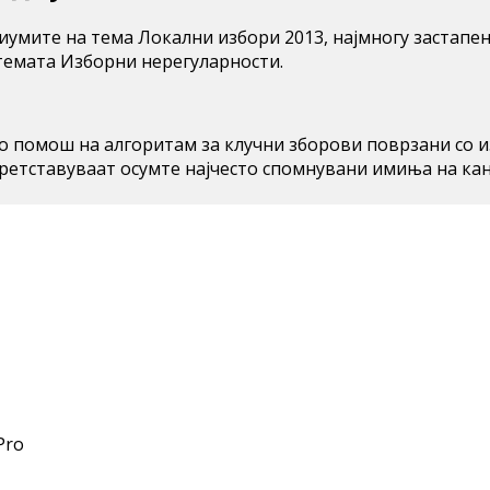
едиумите на тема Локални избори 2013, најмногу застап
темата Изборни нерегуларности.
 со помош на алгоритам за клучни зборови поврзани со 
претставуваат осумте најчесто спомнувани имиња на ка
Pro