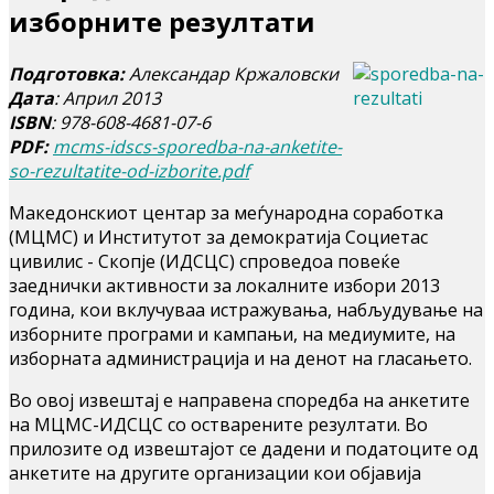
изборните резултати
Подготовка:
Александар Кржаловски
Дата
: Април 2013
ISBN
: 978-608-4681-07-6
PDF:
mcms-idscs-sporedba-na-anketite-
so-rezultatite-od-izborite.pdf
Македонскиот центар за меѓународна соработка
(МЦМС) и Институтот за демократија Социетас
цивилис - Скопје (ИДСЦС) спроведоа повеќе
заеднички активности за локалните избори 2013
година, кои вклучуваа истражувања, набљудување на
изборните програми и кампањи, на медиумите, на
изборната администрација и на денот на гласањето.
Во овој извештај е направена споредба на анкетите
на МЦМС-ИДСЦС со остварените резултати. Во
прилозите од извештајот се дадени и податоците од
анкетите на другите организации кои објавија