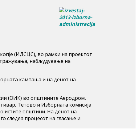
копје (ИДСЦС), во рамки на проектот
истражувања, набљудување на
борната кампања и на денот на
сии (ОИК) во општините Аеродром,
стивар, Тетово и Изборната комисија
во истите општини. На денот на
го следеа процесот на гласање и