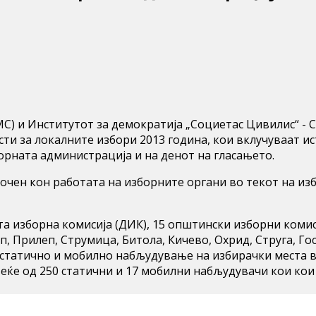
) и Институтот за демократија „Социетас Цивилис“ - С
сти за локалните избори 2013 година, кои вклучуваат 
орната администрација и на денот на гласањето.
чен кон работата на изборните органи во текот на из
а изборна комисија (ДИК), 15 општински изборни коми
, Прилеп, Струмица, Битола, Кичево, Охрид, Струга, Го
е статично и мобилно набљудување на избирачки места 
еќе од 250 статични и 17 мобилни набљудувачи кои кои 