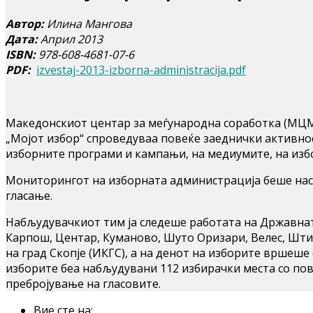
Автор:
Илина Мангова
Дата:
Април 2013
ISBN:
978-608-4681-07-6
PDF:
izvestaj-2013-izborna-administracija.pdf
Македонскиот центар за меѓународна соработка (МЦМС
„Мојот избор“ спроведуваа повеќе заеднички активно
изборните програми и кампањи, на медиумите, на изб
Мониторингот на изборната администрација беше насо
гласање.
Набљудувачкиот тим ја следеше работата на Државнат
Карпош, Центар, Куманово, Шуто Оризари, Велес, Штип
на град Скопје (ИКГС), а на денот на изборите вршеш
изборите беа набљудувани 112 избирачки места со пов
пребројување на гласовите.
Вие сте на: