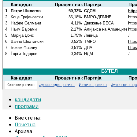
кандидати
програми
Вие сте на:
Почетна
Архива