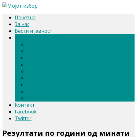
Почетна
За нас
Вести и јавност
Архива
Парлам. и претсед. избори 2024
Парламентарни избори 2020
Претседателски избори 2019
Референдум 2018
Локални избори 2017
Парламентарни избори 2016
Избори 2014
Локални избори 2013
Парламентарни избори 2011
Контакт
Facebook
Twitter
Резултати по години од минати