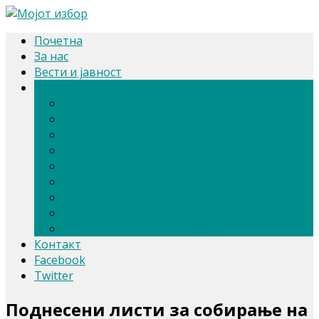
Почетна
За нас
Вести и јавност
Архива
Парлам. и претсед. избори 2024
Парламентарни избори 2020
Претседателски избори 2019
Референдум 2018
Локални избори 2017
Парламентарни избори 2016
Избори 2014
Локални избори 2013
Парламентарни избори 2011
Контакт
Facebook
Twitter
Поднесени листи за собирање на