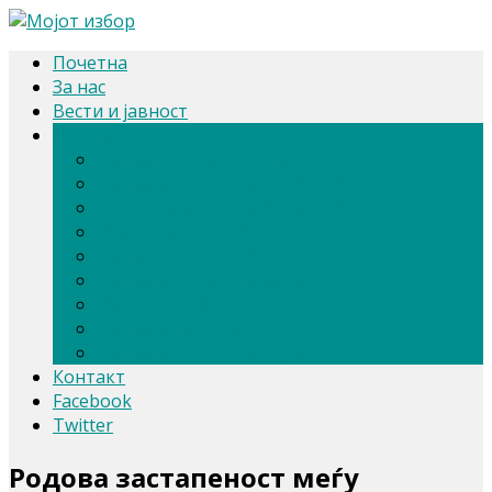
Почетна
За нас
Вести и јавност
Архива
Парлам. и претсед. избори 2024
Парламентарни избори 2020
Претседателски избори 2019
Референдум 2018
Локални избори 2017
Парламентарни избори 2016
Избори 2014
Локални избори 2013
Парламентарни избори 2011
Контакт
Facebook
Twitter
Родова застапеност меѓу