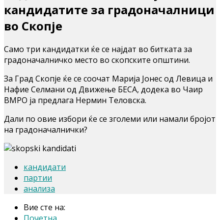
кандидатите за градоначалници
во Скопје
Само три кандидатки ќе се најдат во битката за
градоначалничко место во скопските општини.
За Град Скопје ќе се соочат Марија Јонес од Левица и
Нафие Селмани од Движење БЕСА, додека во Чаир
ВМРО ја предлага Нермин Теловска.
Дали по овие избори ќе се зголеми или намали бројот
на градоначалнички?
кандидати
партии
анализа
Вие сте на:
Почетна