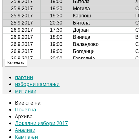
партии
изборни кампањи
митинзи
Вие сте на:
Почетна
Архива
Локални избори 2017
Анализи
Кампањи