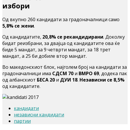
избори
Од вкупно 260 кандидати за градоначалници само
5,8% се жени
.
Од кандидатите,
20,8% се рекандидирани
. Доколку
бидат реизбрани, за двајца од кандидатите ова ќе
биде 5 мандат, за 9 четврти мандат, за 18 трет
мандат, а 25 би добиле втор мандат.
Во македонскиот блок, најголем број на кандидати за
градоначалници има
СДСМ 70
и
ВМРО 69
, додека пак
од албанскиот
БЕСА 20
и
ДУИ 18
.
Независни се 8,5%
од кандидатите.
кандидати
независни кандидати
партии