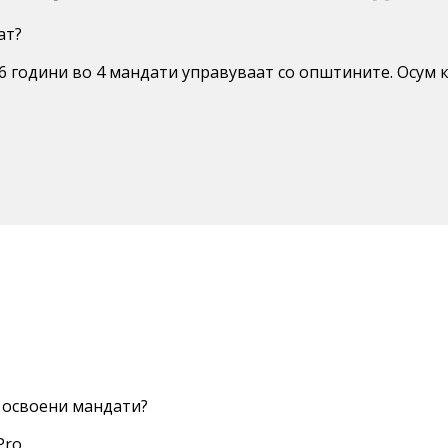
ат?
6 години во 4 мандати управуваат со општините. Осум 
е освоени мандати?
Pro