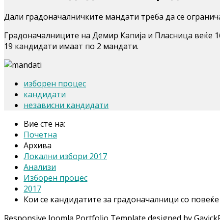
Дали градоначалничките мандати треба да се огранич
Градоначалниците на Демир Капија и Пласница веќе 1
19 кандидати имаат по 2 мандати.
изборен процес
кандидати
независни кандидати
Вие сте на:
Почетна
Архива
Локални избори 2017
Анализи
Изборен процес
2017
Кои се кандидатите за градоначалници со повеќ
Responsive Joomla Portfolio Template designed by Gavick