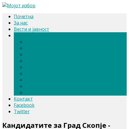
Почетна
За нас
Вести и јавност
Архива
Парлам. и претсед. избори 2024
Парламентарни избори 2020
Претседателски избори 2019
Референдум 2018
Локални избори 2017
Парламентарни избори 2016
Избори 2014
Локални избори 2013
Парламентарни избори 2011
Контакт
Facebook
Twitter
Кандидатите за Град Скопје -