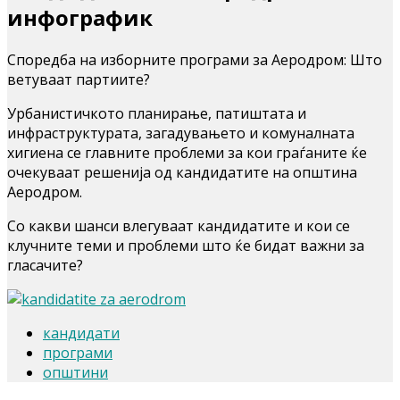
инфографик
Споредба на изборните програми за Аеродром: Што
ветуваат партиите?
Урбанистичкото планирање, патиштата и
инфраструктурата, загадувањето и комуналната
хигиена се главните проблеми за кои граѓаните ќе
очекуваат решенија од кандидатите на општина
Аеродром.
Со какви шанси влегуваат кандидатите и кои се
клучните теми и проблеми што ќе бидат важни за
гласачите?
кандидати
програми
општини