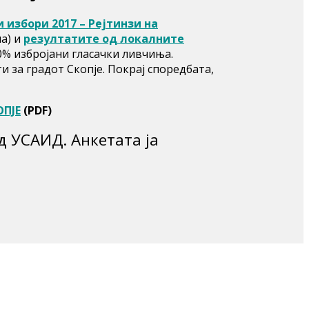
 избори 2017 – Рејтинзи на
на) и
резултатите од локалните
0% избројани гласачки ливчиња.
 за градот Скопје. Покрај споредбата,
ПЈЕ
(PDF)
д УСАИД. Анкетата ја