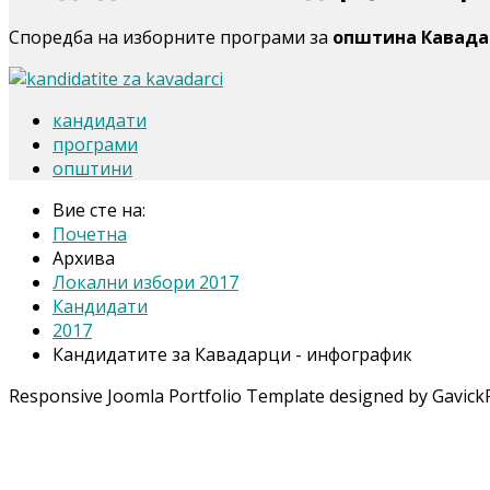
Споредба на изборните програми за
општина Кавад
кандидати
програми
општини
Вие сте на:
Почетна
Архива
Локални избори 2017
Кандидати
2017
Кандидатите за Кавадарци - инфографик
Responsive Joomla Portfolio Template designed by Gavick