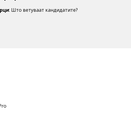
арци
: Што ветуваат кандидатите?
Pro