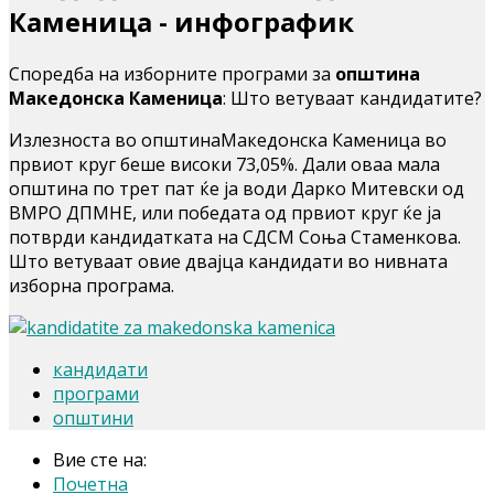
Каменица - инфографик
Споредба на изборните програми за
општина
Македонска Каменица
: Што ветуваат кандидатите?
Излезноста во општинаМакедонска Каменица во
првиот круг беше високи 73,05%. Дали оваа мала
општина по трет пат ќе ја води Дарко Митевски од
ВМРО ДПМНЕ, или победата од првиот круг ќе ја
потврди кандидатката на СДСМ Соња Стаменкова.
Што ветуваат овие двајца кандидати во нивната
изборна програма.
кандидати
програми
општини
Вие сте на:
Почетна