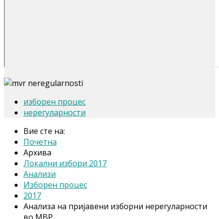
изборен процес
нерегуларности
Вие сте на:
Почетна
Архива
Локални избори 2017
Анализи
Изборен процес
2017
Анализа на пријавени изборни нерегуларности
во МВР