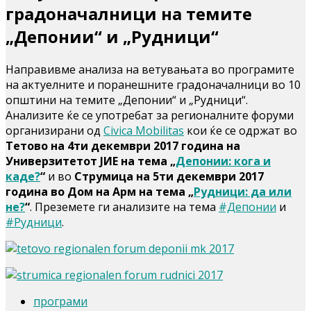
градоначалници на темите
„Депонии“ и „Рудници“
Направивме анализа на ветувањата во програмите
на актуелните и поранешните градоначалници во 10
општини на темите „Депонии“ и „Рудници“.
Анализите ќе се употребат за регионалните форуми
организирани од
Civica Mobilitas
кои ќе се одржат во
Тетово на 4ти декември 2017 година на
Универзитетот ЈИЕ на тема „
Депонии: кога и
каде?
“
и во
Струмица на 5ти декември 2017
година во Дом на Арм на тема „
Рудници: да или
не?
“
. Преземете ги анализите на тема
#Депонии
и
#Рудници
.
програми