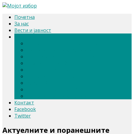
Почетна
За нас
Вести и јавност
Архива
Парлам. и претсед. избори 2024
Парламентарни избори 2020
Претседателски избори 2019
Референдум 2018
Локални избори 2017
Парламентарни избори 2016
Избори 2014
Локални избори 2013
Парламентарни избори 2011
Контакт
Facebook
Twitter
Актуелните и поранешните