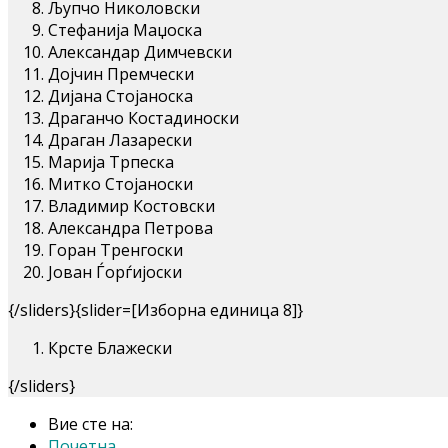
Љупчо Николовски
Стефанија Маџоска
Александар Димчевски
Дојчин Премчески
Дијана Стојаноска
Драганчо Костадиноски
Драган Лазарески
Марија Трпеска
Митко Стојаноски
Владимир Костовски
Александра Петрова
Горан Тренгоски
Јован Ѓорѓијоски
{/sliders}{slider=[Изборна единица 8]}
Крсте Блажески
{/sliders}
Вие сте на:
Почетна