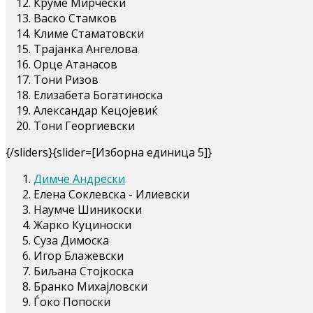
Круме Мирчески
Васко Стамков
Климе Стаматовски
Трајанка Ангелова
Орце Атанасов
Тони Ризов
Елизабета Богатиноска
Александар Кецојевиќ
Тони Георгиевски
{/sliders}{slider=[Изборна единица 5]}
Димче Андрески
Елена Соклевска - Илиевски
Наумче Шиникоски
Жарко Куциноски
Суза Димоска
Игор Блажевски
Биљана Стојкоска
Бранко Михајловски
Ѓоко Попоски