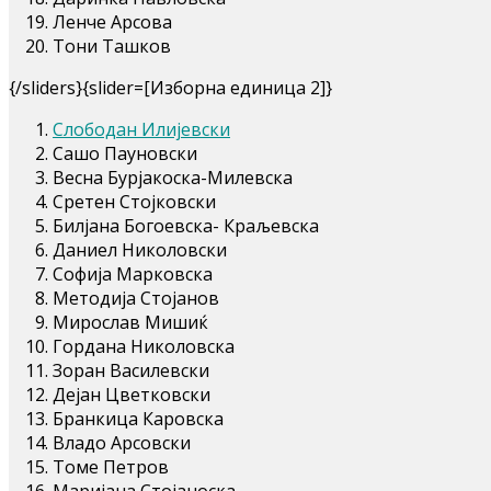
Ленче Арсова
Тони Ташков
{/sliders}{slider=[Изборна единица 2]}
Слободан Илијевски
Сашо Пауновски
Весна Бурјакоска-Милевска
Сретен Стојковски
Билјана Богоевска- Краљевска
Даниел Николовски
Софија Марковска
Методија Стојанов
Мирослав Мишиќ
Гордана Николовска
Зоран Василевски
Дејан Цветковски
Бранкица Каровска
Владо Арсовски
Томе Петров
Маријана Стојаноска