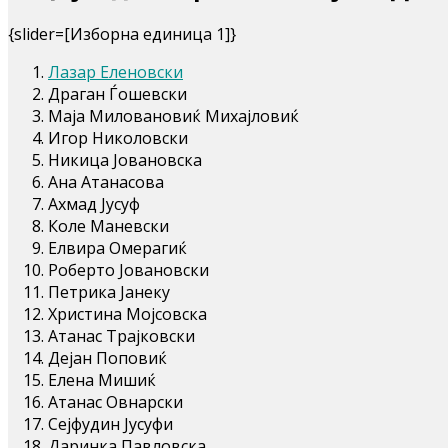
{slider=[Изборна единица 1]}
Лазар Еленовски
Драган Ѓошевски
Маја Миловановиќ Михајловиќ
Игор Николовски
Никица Јовановска
Ана Атанасова
Ахмад Јусуф
Коле Маневски
Елвира Омерагиќ
Роберто Јовановски
Петрика Јанеку
Христина Мојсовска
Атанас Трајковски
Дејан Поповиќ
Елена Мишиќ
Атанас Овнарски
Сејфудин Јусуфи
Даринка Павловска