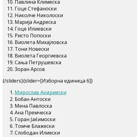
Павлина Климеска
Гоце Стефаноски
Николче Николоски
Марија Андреска
Гоце Илиевски
Ристо Попоски
Виолета Михајловска
Тони Новески
Виолета Георгиевска
Сања Петрушевска
Зоран Арсов
{/sliders}{slider=[Изборна единица 6]}
Мирослав Андриески
Бобан Антоски
Мена Павлоска
Ана Премческа
Горан Јаќимоски
Томче Блажески
Слободан Илиески