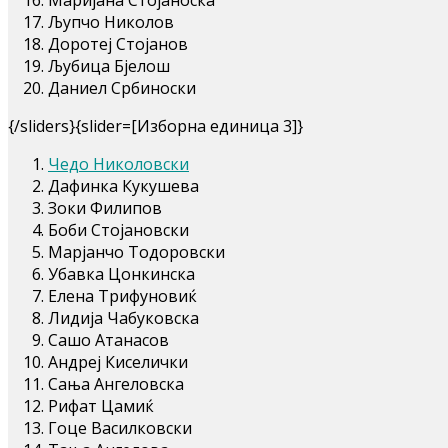
Љупчо Николов
Доротеј Стојанов
Љубица Бјелош
Даниел Србиноски
{/sliders}{slider=[Изборна единица 3]}
Чедо Николовски
Дафинка Кукушева
Зоки Филипов
Боби Стојановски
Марјанчо Тодоровски
Убавка Цонкинска
Елена Трифуновиќ
Лидија Чабуковска
Сашо Атанасов
Андреј Киселички
Сања Ангеловска
Рифат Цамиќ
Гоце Василковски