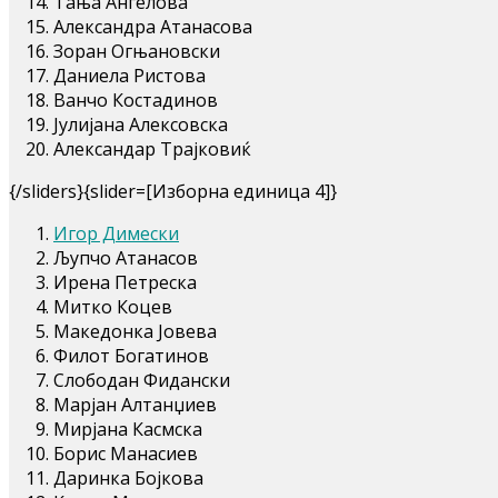
Тања Ангелова
Александра Атанасова
Зоран Огњановски
Даниела Ристова
Ванчо Костадинов
Јулијана Алексовска
Александар Трајковиќ
{/sliders}{slider=[Изборна единица 4]}
Игор Димески
Љупчо Атанасов
Ирена Петреска
Митко Коцев
Македонка Јовева
Филот Богатинов
Слободан Фидански
Марјан Алтанџиев
Мирјана Касмска
Борис Манасиев
Даринка Бојкова