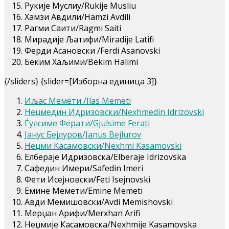
Рукије Муслиу/Rukije Musliu
Хамзи Авдили/Hamzi Avdili
Рагми Саити/Ragmi Saiti
Мирадије Љатифи/Miradije Latifi
Ферди Асановски /Ferdi Asanovski
Беким Хаљими/Bekim Halimi
{/sliders} {slider=[Изборна единица 3]}
Иљас Мемети /Ilas Memeti
Неџмедин Идризовски/Nexhmedin Idrizovski
Ѓулсиме Ферати/Gjulsime Ferati
Јанус Бејлуров/Janus Bejlurov
Неџми Касамовски/Nexhmi Kasamovski
Елбераје Идризовска/Elberaje Idrizovska
Сафедин Имери/Safedin Imeri
Фети Исејновски/Feti Isejnovski
Емине Мемети/Emine Memeti
Авди Мемишовски/Avdi Memishovski
Мерџан Арифи/Merxhan Arifi
Неџмије Касамовска/Nexhmije Kasamovska