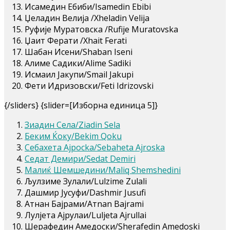
Исамедин Ебиби/Isamedin Ebibi
Џеладин Велија /Xheladin Velija
Руфије Муратовска /Rufije Muratovska
Џаит Ферати /Xhait Ferati
Шабан Исени/Shaban Iseni
Алиме Садики/Alime Sadiki
Исмаил Јакупи/Smail Jakupi
Фети Идризовски/Feti Idrizovski
{/sliders} {slider=[Изборна единица 5]}
Зиадин Села/Ziadin Sela
Беким Ќоку/Bekim Qoku
Себахета Ајросkа/Sebaheta Ajroska
Седат Демири/Sedat Demiri
Малиќ Шемшедини/Maliq Shemshedini
Љулзиме Зулали/Lulzime Zulali
Дашмир Јусуфи/Dashmir Jusufi
Атнан Бајрами/Aтnan Bajrami
Лулјета Ајрулаи/Luljeta Ajrullai
Шерафедин Амедоски/Sherafedin Amedoski