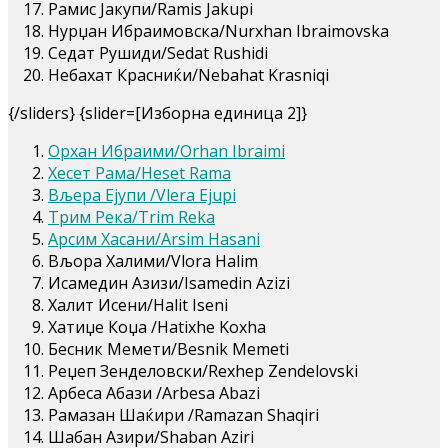
Рамис Јакупи/Ramis Jakupi
Нурџан Ибраимовска/Nurxhan Ibraimovska
Седат Рушиди/Sedat Rushidi
Небахат Красниќи/Nebahat Krasniqi
{/sliders} {slider=[Изборна единица 2]}
Орхан Ибраими/Orhan Ibraimi
Хесет Рама/Heset Rama
Вљера Ејупи /Vlera Ejupi
Трим Река/Trim Reka
Арсим Хасани/Arsim Hasani
Вљора Халими/Vlora Halim
Исамедин Азизи/Isamedin Azizi
Халит Исени/Halit Iseni
Хатиџе Коџа /Hatixhe Koxha
Бесник Мемети/Besnik Memeti
Реџеп Зенделовски/Rexhep Zendelovski
Арбеса Абази /Arbesa Abazi
Рамазан Шаќири /Ramazan Shaqiri
Шабан Азири/Shaban Aziri