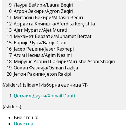
Лаура Беќири/Laura Beqiri
Агрон Зеќири/Agron Zeqiri
Митасин Беќири/Mitasin Beqiri
Афрдита Крчишта/Afërdita Kërçishta
Ајет Мурати/Ajet Murati
Мухамет Берзати/Muhamet Berzati
Барије Чупи/Barije Çupi
Јасер Реџепи/Jaser Rexhepi
Агим Несими/Agim Nesimi
Мируше Асани Шаќири/Mirushe Asani Shaqiri
Осман Фазлија/Osman Fazlija
Јетон Ракипи/Jeton Rakipi
{/sliders} {slider=[Изборна единица 7]}
Џемаил Даути/Xhmail Dauti
{/sliders}
Вие сте на:
Почетна