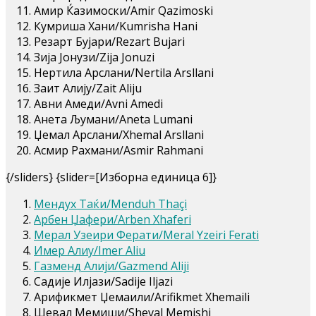
Амир Ќазимоски/Amir Qazimoski
Кумриша Хани/Kumrisha Hani
Резарт Бујари/Rezart Bujari
Зија Јонузи/Zija Jonuzi
Нертила Арслани/Nertila Arsllani
Заит Алију/Zait Aliju
Авни Амеди/Avni Amedi
Анета Љумани/Aneta Lumani
Џемал Арслани/Xhemal Arsllani
Асмир Рахмани/Asmir Rahmani
{/sliders} {slider=[Изборна единица 6]}
Mендух Tаќи/Menduh Thaçi
Арбен Џафери/Arben Xhaferi
Мерал Узеири Ферати/Meral Yzeiri Ferati
Имер Алиу/Imer Aliu
Газменд Алији/Gazmend Aliji
Садије Илјази/Sadije Iljazi
Арификмет Џемаили/Arifikmet Xhemaili
Шевал Мемиши/Sheval Memishi