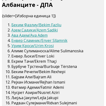
Албанците - ДПА
{slider=[Изборна единица 1]}
Беким Фазлиу/Bekim Fazliu
Азем Садики/Azem Sadiki
Ава Адем/Ava Adem
Енвер Сламник/Enver Sllamnik
Урим Кроси/Urim Krosi
Алиме Сулиманоска/Alime Sulimanoska
Енвер Љоки/Enver Loki
Екрем Тачи/Ekrem Thaçi
Бурбуче Трстена/Burbuqe Tërstena
Беким Речепи/Bekim Rexhepi
Бајрам Али/Bajram Ali
Рејхан Исмани/Rejhan Ismani
Фатмир Адеми/Fatmir Ademi
Нусрет Азири/Nusret Aziri
Љејља Јакупи/Lejla Jakupi
Ридван Сулејмани/Ridvan Sulejmani