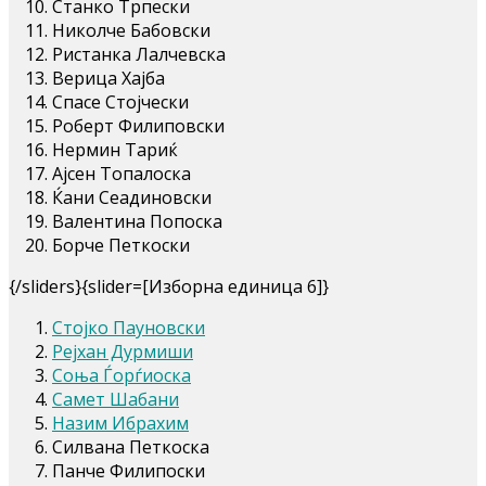
Станко Трпески
Николче Бабовски
Ристанка Лалчевска
Верица Хајба
Спасе Стојчески
Роберт Филиповски
Нермин Тариќ
Ајсен Топалоска
Ќани Сеадиновски
Валентина Попоска
Борче Петкоски
{/sliders}{slider=[Изборна единица 6]}
Стојко Пауновски
Рејхан Дурмиши
Соња Ѓорѓиоска
Самет Шабани
Назим Ибрахим
Силвана Петкоска
Панче Филипоски