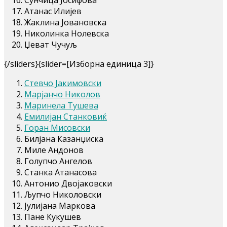
Атанас Илијев
Жаклина Јовановска
Николинка Нолевска
Џеват Чучуљ
{/sliders}{slider=[Изборна единица 3]}
Стевчо Јакимовски
Марјанчо Николов
Маринела Тушева
Емилијан Станковиќ
Горан Мисовски
Билјана Казанџиска
Миле Андонов
Голупчо Ангелов
Станка Атанасова
Антонио Двојаковски
Љупчо Николовски
Јулијана Маркова
Пане Кукушев