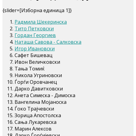
{slider=[Изборна единица 1]}
Радмила Шекеринска
Тито Петковски
Гордан Георгиев
Наташа Савова - Салковска
Игор Ивановски
Сафет Бишевац
Ивон Величковски
Тања Томиќ
Никола Угриновски
Ѓорѓи Оровчанец
Дарко Давитковски
Анета Симеска - Димоска
Вангелина Мојаноска
Ѓоко Трајчевски
Зорица Апостолска
Сања Лукаревска
Марин Алексов
Дарко Ѓорѓијевски