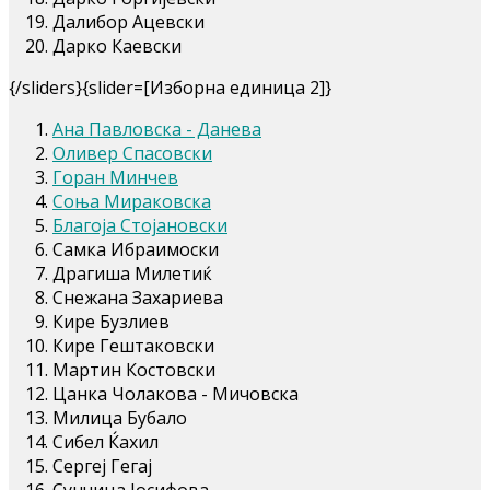
Далибор Ацевски
Дарко Каевски
{/sliders}{slider=[Изборна единица 2]}
Ана Павловска - Данева
Оливер Спасовски
Горан Минчев
Соња Мираковска
Благоја Стојановски
Самка Ибраимоски
Драгиша Милетиќ
Снежана Захариева
Кире Бузлиев
Кире Гештаковски
Мартин Костовски
Цанка Чолакова - Мичовска
Милица Бубало
Сибел Ќахил
Сергеј Гегај
Сунчица Јосифова