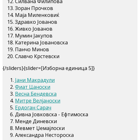
Силвана Филипова
Зоран Прочков
Маја Миленковиќ
Здравко Јованов
Живко Јованов
Мумин Јакупов
Катерина Јовановска
Панчо Минов
Славчо Крстевски
{/sliders}{slider=[Изборна единица 5]}
Јани Макрадули
Фиат Цаноски
Весна Бендевска
Митре Велјаноски
Ердоган Сарач
Дивна Јовковска - Ефтимоска
Менде Диневски
Мевмет Џемајлоски
Александра Нестороска