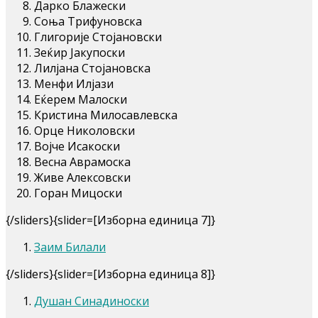
Дарко Блажески
Соња Трифуновска
Глигорије Стојановски
Зеќир Јакупоски
Лилјана Стојановска
Менфи Илјази
Еќерем Малоски
Кристина Милосавлевска
Орце Николовски
Војче Исакоски
Весна Аврамоска
Живе Алексовски
Горан Мицоски
{/sliders}{slider=[Изборна единица 7]}
Заим Билали
{/sliders}{slider=[Изборна единица 8]}
Душан Синадиноски