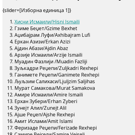
{slider=[Изборна единица 1]}
Хисни Исмаили/Hisni Ismaili
Гзиме Беџет/Gzime Bexhet
Аџибајрам Луфи/Axhibajram Lufi
Еркан Азизи/Erkan Azizi
Ајдин Абази/Ajdin Abaz
Арзије Исмаили/Arzije Ismaili
Муадин Фазлији /Muadin Fazliji
Зуљкадри Реџепи/Zulјkadri Rexhepi
Ганимете Реџепи/Ganimete Rexhepi
Љуљзим Салихаси/Lјulјzim Saljihas
Мурат Самакова/Murat Samakova
Амире Исмаили/Amire Ismaili
Ерхан Зубери/Erhan Zyberi
Зунејт Алил/Zunejt Alil
Ајше Реџеп/Ajshe Rexhepi
Амит Ислами/Amit Islami
Феризаде Реџепи/Ferizade Rexhepi
Самире Вејсели/Samire Vejseli