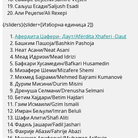
Саљуш Есади/Salјush Esadi
Али Реџепи/Ali Rexepi
{/sliders}{slider=[Изборна единица 2]}
Афердита Џафери- Даут/Afërdita Xhaferi -Daut
Башким Пашоја/Bashkin Pashoja
Неат Асани/Neat Asani
Меад Идризи/Mead Idrizi
Бафкари Хусамедин/Bafkari Husamedin
Мизафере Шеми/Mizafere Shemi
Мехмед Бајрами/Mehmed Bajrami Kumanovë
Дурим Мисини/Durim Misini
Дренуша Селмани/Drenusha Selmani
Бетим Хајдари/Betim Hajdari
Гзим Исмаили/Gzim Ismaili
Имран Бељули/Imran Beluli
Шафи Алити/Shafi Aliti
Фадиљ Јашари/Fadil Jashari
Фахрије Абази/Fahrije Abazi
Мухамет Арифовиќ/Muhameт Arifoviq