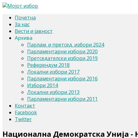
Почетна
За нас
Вести и јавност
Архива
Парлам. и претсед. избори 2024
Парламентарни избори 2020
Претседателски избори 2019
Референдум 2018
Локални избори 2017
Парламентарни избори 2016
Избори 2014
Локални избори 2013
Парламентарни избори 2011
Контакт
Facebook
Twitter
Национaлна Демократска Унија -