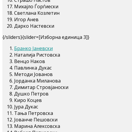
Михајло Ѓорѓиески
Светлана Козлетин
Игор Анев
Дарко Настевски
{/sliders}{slider=[Изборна единица 3]}
Бранко Јаневски
Наталија Ристовска
Венцо Наков
Павлинка Дукас
Методи Јованов
Јорданка Миланова
Димитар Стровјаноски
Душко Петров
Киро Коцев
Јура Дукас
Тања Петровска
Јованче Пешовски
Марина Алексовска