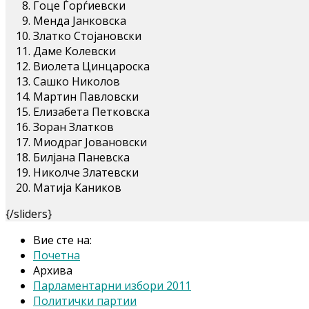
Гоце Ѓорѓиевски
Менда Јанковска
Златко Стојановски
Даме Колевски
Виолета Цинцароска
Сашко Николов
Мартин Павловски
Елизабета Петковска
Зоран Златков
Миодраг Јовановски
Билјана Паневска
Николче Златевски
Матија Каников
{/sliders}
Вие сте на:
Почетна
Архива
Парламентарни избори 2011
Политички партии