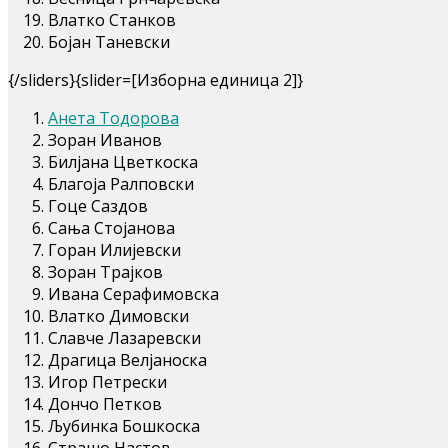
Влатко Станков
Бојан Таневски
{/sliders}{slider=[Изборна единица 2]}
Анета Тодорова
Зоран Иванов
Билјана Цветкоска
Благоја Ралповски
Гоце Саздов
Сања Стојанова
Горан Илијевски
Зоран Трајков
Ивана Серафимовска
Влатко Димовски
Славче Лазаревски
Драгица Велјаноска
Игор Петрески
Дончо Петков
Љубинка Бошкоска
Страшо Настов