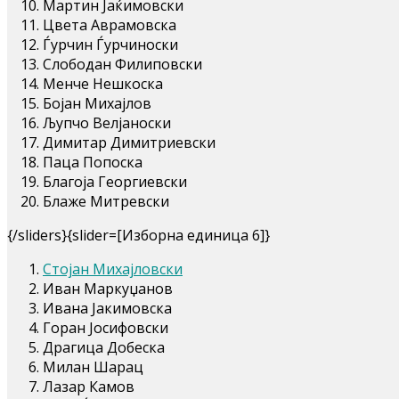
Мартин Јаќимовски
Цвета Аврамовска
Ѓурчин Ѓурчиноски
Слободан Филиповски
Менче Нешкоска
Бојан Михајлов
Љупчо Велјаноски
Димитар Димитриевски
Паца Попоска
Благоја Георгиевски
Блаже Митревски
{/sliders}{slider=[Изборна единица 6]}
Стојан Михајловски
Иван Маркуџанов
Ивана Јакимовска
Горан Јосифовски
Драгица Добеска
Милан Шарац
Лазар Камов