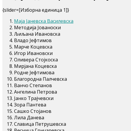
{slider=[Изборна единица 1]}
Маја Јаневска Василевска
Методија Јованоски
Љиљана Ивановска
Владо Јефтимов
Марче Коцевска
Игор Ивановски
Оливера Стојкоска
Мирјана Коцевска
Родне Јефтимова
Благородна Палчевска
Ванчо Степанов
Ангелина Петрова
Јанко Трајчевски
Зора Пантева
Сашко Стојанов
Лила Данева
Славица Петрушевска
Весница Грнчаревска