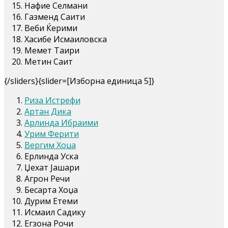
Нафие Селмани
Газменд Саити
Веби Ќерими
Хасибе Исмаиловска
Мемет Таири
Метин Саит
{/sliders}{slider=[Изборна единица 5]}
Риза Истрефи
Артан Дика
Арлинда Ибраими
Урим Ферити
Вергим Хоџа
Ерлинда Уска
Џехат Јашари
Агрон Речи
Бесарта Хоџа
Дурим Етеми
Исмаил Садику
Егзона Рочи