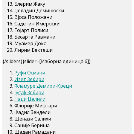
Блерим Жаку
Џеладин Демишоски
Вјоса Положани
Садетин Имероски
Гојарт Полиси
Бесарта Равмани
Муамер Доко
Лирим Бектеши
{/sliders}{slider=[Изборна единица 6]}
Руфи Османи
Изет Зеќири
Фламуре Демири-Креци
Јусуф Зеќири
Наџи Џелили
Флорије Мифтари
Фадил Зендели
Шенази Салихи
Саније Бериша
Шадан Рамадани