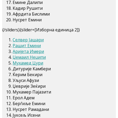
Емине Далипи
Кадир Рушити
Афрдита Бислими
Нусрет Емини
{/sliders}{slider=[Изборна единица 2]}
Селвер Јашари
Рашит Емини
Аријета Имери
Џемаил Неџипи
Мухамед Цури
Дитурије Камбери
Ќерим Бекири
Уљуси Афузи
Џеврије Зеќири
Мухамер Пајазити
Ерол Адем
Берѓиље Емини
Нусрет Рамадани
Јуксељ Исени