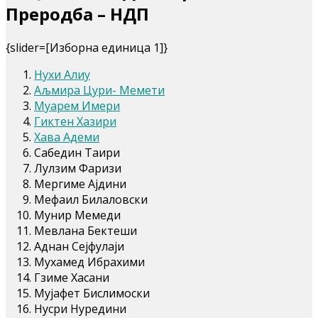
Преродба – НДП
{slider=[Изборна единица 1]}
Нухи Алиу
Аљмира Цури- Мемети
Муарем Имери
Гиктен Хазири
Хава Адеми
Сабедин Таири
Лулзим Фаризи
Мергиме Ајдини
Мефаил Билаловски
Мунир Мемеди
Мевлана Бектеши
Аднан Сејфулаји
Мухамед Ибрахими
Гзиме Хасани
Мујафет Бислимоски
Нусри Нуредини