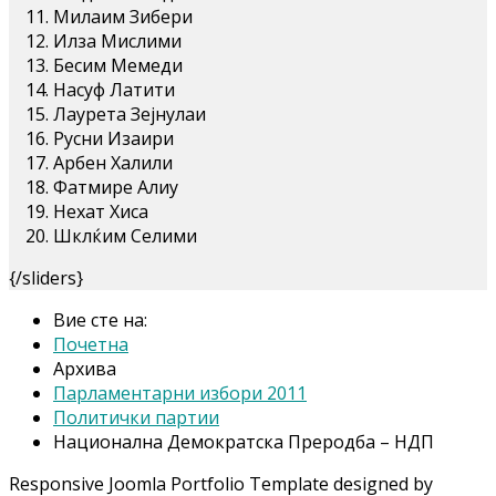
Милаим Зибери
Илза Мислими
Бесим Мемеди
Насуф Латити
Лаурета Зејнулаи
Русни Изаири
Арбен Халили
Фатмире Алиу
Нехат Хиса
Шклќим Селими
{/sliders}
Вие сте на:
Почетна
Архива
Парламентарни избори 2011
Политички партии
Национална Демократска Преродба – НДП
Responsive Joomla Portfolio Template designed by