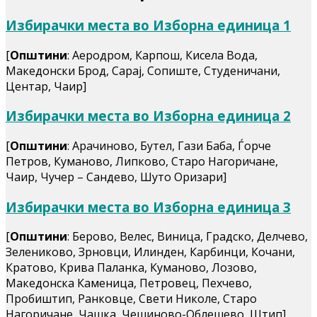
Избирачки места во Изборна единица 1
[
Општини
: Аеродром, Карпош, Кисела Вода,
Македонски Брод, Сарај, Сопиште, Студеничани,
Центар, Чаир]
Избирачки места во Изборна единица 2
[
Општини
: Арачиново, Бутел, Гази Баба, Ѓорче
Петров, Куманово, Липково, Старо Нагоричане,
Чаир, Чучер – Сандево, Шуто Оризари]
Избирачки места во Изборна единица 3
[
Општини
: Берово, Велес, Виница, Градско, Делчево,
Зелениково, Зрновци, Илинден, Карбинци, Кочани,
Кратово, Крива Паланка, Куманово, Лозово,
Македонска Каменица, Петровец, Пехчево,
Пробиштип, Ранковце, Свети Николе, Старо
Нагоричане, Чашка, Чешиново-Облешево, Штип]