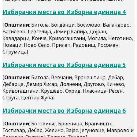
Избирачки места во Изборна единица 4
[
Општини
: Битола, Богданци, Босилово, Валандово,
Василево, Гевгелија, Демир Капија, Дојран,
Кавадарци, Конче, Кривогаштани, Могила, Неготино,
Новаци, Ново Село, Прилеп, Радовиш, Росоман,
Струмица]
Избирачки места во Изборна единица 5
[
Општини
: Битола, Вевчани, Вранештица, Дебар,
Дебарца, Демир Хисар, Долнени, Другово, Кичево,
Кривогаштани, Крушево, Охрид, Пласница, Ресен,
Струга, Центар Жупа]
Избирачки места во Изборна единица 6
[
Општини
: Боговиње, Брвеница, Врапчиште,
Гостивар, Дебар, Желино, Зајас, Јегуновце, Маврово и
Ростуша, Осломеј, Теарце, Тетово]