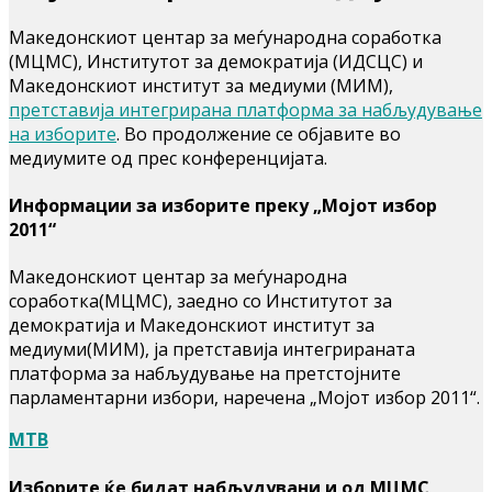
Македонскиот центар за меѓународна соработка
(МЦМС), Институтот за демократија (ИДСЦС) и
Македонскиот институт за медиуми (МИМ),
претставија интегрирана платформа за набљудување
на изборите
. Во продолжение се објавите во
медиумите од прес конференцијата.
Информации за изборите преку „Мојот избор
2011“
Македонскиот центар за меѓународна
соработка(МЦМС), заедно со Институтот за
демократија и Македонскиот институт за
медиуми(МИМ), ја претставија интегрираната
платформа за набљудување на претстојните
парламентарни избори, наречена „Мојот избор 2011“.
МТВ
Изборите ќе бидат набљудувани и од МЦМС,