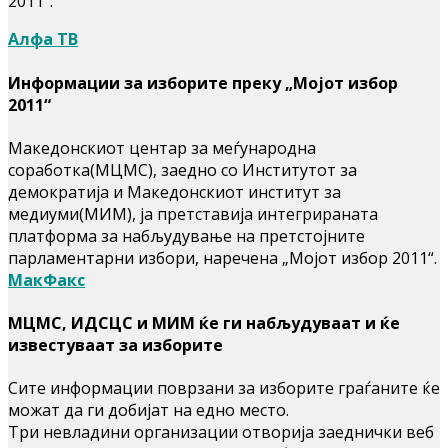
2011“.
Алфа ТВ
Информации за изборите преку „Мојот избор
2011“
Македонскиот центар за меѓународна
соработка(МЦМС), заедно со Институтот за
демократија и Македонскиот институт за
медиуми(МИМ), ја претставија интегрираната
платформа за набљудување на претстојните
парламентарни избори, наречена „Мојот избор 2011“.
МакФакс
МЦМС, ИДСЦС и МИМ ќе ги набљудуваат и ќе
известуваат за изборите
Сите информации поврзани за изборите граѓаните ќе
можат да ги добијат на едно место.
Три невладини организации отворија заеднички веб