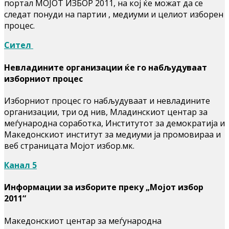
портал МОЈОТ ИЗБОР 2011, на кој ќе можат да се
следат понуди на партии , медиуми и целиот изборен
процес.
Сител
Невладините организации ќе го набљудуваат
изборниот процес
Изборниот процес го набљудуваат и невладините
организации, три од нив, Младинскиот центар за
меѓународна соработка, Институтот за демократија и
Македонскиот институт за медиуми ја промовираа и
веб страницата Mојот избор.мк.
Канал 5
Информации за изборите преку „Мојот избор
2011“
Македонскиот центар за меѓународна