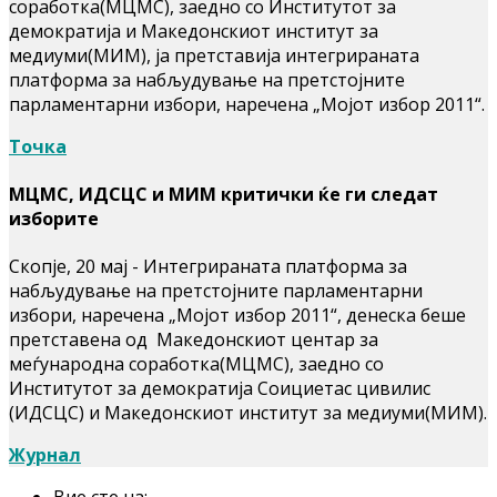
соработка(МЦМС), заедно со Институтот за
демократија и Македонскиот институт за
медиуми(МИМ), ја претставија интегрираната
платформа за набљудување на претстојните
парламентарни избори, наречена „Мојот избор 2011“.
Точка
МЦМС, ИДСЦС и МИМ критички ќе ги следат
изборите
Скопје, 20 мај - Интегрираната платформа за
набљудување на претстојните парламентарни
избори, наречена „Мојот избор 2011“, денеска беше
претставена од Македонскиот центар за
меѓународна соработка(МЦМС), заедно со
Институтот за демократија Соициетас цивилис
(ИДСЦС) и Македонскиот институт за медиуми(МИМ).
Журнал