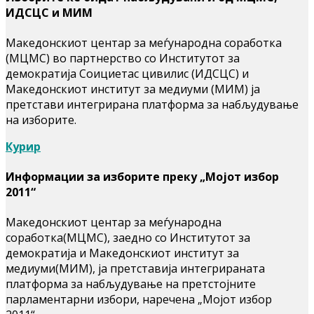
ИДСЦС и МИМ
Македонскиот центар за меѓународна соработка
(МЦМС) во партнерство со Институтот за
демократија Соициетас цивилис (ИДСЦС) и
Македонскиот институт за медиуми (МИМ) ја
претстави интегрирана платформа за набљудување
на изборите.
Курир
Информации за изборите преку „Мојот избор
2011“
Македонскиот центар за меѓународна
соработка(МЦМС), заедно со Институтот за
демократија и Македонскиот институт за
медиуми(МИМ), ја претставија интегрираната
платформа за набљудување на претстојните
парламентарни избори, наречена „Мојот избор