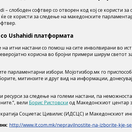
hidi – слободен софтвер со отворен код кој се користи 
ќе се користи за следење на македонските парламента
офтвер.
 со Ushahidi платформата
 на итни настани со помош на сите инволвирани во ис
 неверојатно корисна во бројни примери ширум светот з
ките парламентарни избори. Мојотизбор.мк го приспособи
орите, митинзите и друг вид на информации, донесувај
 ресурси за следење на големи настани, па неможноста
ните.“, вели
Борис Ристовски
од Македонскиот центар з
кратија Социетас Цивилис (ИДСЦС) и Македонскиот инст
инк
:
http://www.it.com.mk/nepravilnostite-na-izborite-kje-se