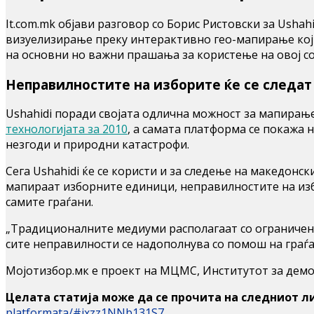
It.com.mk објави разговор со Борис Ристовски за Usha
визуелизирање преку интерактивно гео-мапирање кој 
на основни но важни прашања за користење на овој с
Неправилностите на изборите ќе се следат
Ushahidi поради својата одлична можност за мапирање
технологијата за 2010
, а самата платформа се покажа
незгоди и природни катастрофи.
Сега Ushahidi ќе се користи и за следење на македонс
мапираат изборните единици, неправилностите на изб
самите граѓани.
„Традиционалните медиуми располагаат со ограничени
сите неправилности се надополнува со помош на граѓа
Мојотизбор.мк е проект на МЦМС, Институтот за демо
Целата статија може да се прочита на следниот л
platformata/#ixzz1NNb131S7