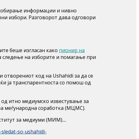
за собирање информации и нивно
рни избори. Разговорот дава одговори
тите беше изгласан како
пионир на
а следење на изборите и помагање при
 отворениот код на Ushahidi за да се
ќи ја транспарентноста со помош од
 од итно медиумско известување за
а меѓународна соработка (МЦМС).
итут за медиуми (МИМ)....
-sledat-so-ushahidi-