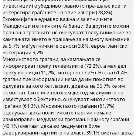
инвестиции) е убедливо главното пра-шање кое ги
интересира граѓаните на овие избори (78,8%).
Економијата е еднакво важна и за етничките
Македонци и етничките Албанци. За другите можни
прашања граѓаните не очекуваат толку внимание во
кампањата: името е прашање за најмногу внимание
за 5,7%, меѓуетничките односи 3,8%, евроатлантски
интеграции 3,2%.
Мнозинството граѓани, за кампањата се
информираат преку телевизиите (72,2%), а мал дел
преку весници (11,7%), интернет (7,2%). Но, на 61,4%
граѓани тие информации нема да им помогнат во
одлуката за кого ќе гласаат, додека на 35,7% ќе им
помогнат. Сите или поголем дел од медиумите не
известуваат објективно, оценуваат мнозинството
граѓани (61,3%). Мнозинството граѓани (61,7%)
оценуваат дека политичките партии немале
рамноправен медиумски третман. Најмногу граѓани
(40,1%) сметаат дека во медиумите биле
фаворизирани партиите на власт, 39,1% сметаат дека