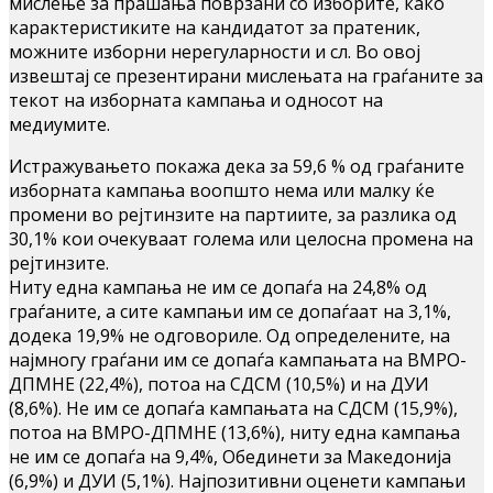
мислење за прашања поврзани со изборите, како
карактеристиките на кандидатот за пратеник,
можните изборни нерегуларности и сл. Во овој
извештај се презентирани мислењата на граѓаните за
текот на изборната кампања и односот на
медиумите.
Истражувањето покажа дека за 59,6 % од граѓаните
изборната кампања воопшто нема или малку ќе
промени во рејтинзите на партиите, за разлика од
30,1% кои очекуваат голема или целосна промена на
рејтинзите.
Ниту една кампања не им се допаѓа на 24,8% од
граѓаните, а сите кампањи им се допаѓаат на 3,1%,
додека 19,9% не одговориле. Од определените, на
најмногу граѓани им се допаѓа кампањата на ВМРО-
ДПМНЕ (22,4%), потоа на СДСМ (10,5%) и на ДУИ
(8,6%). Не им се допаѓа кампањата на СДСМ (15,9%),
потоа на ВМРО-ДПМНЕ (13,6%), ниту една кампања
не им се допаѓа на 9,4%, Обединети за Македонија
(6,9%) и ДУИ (5,1%). Најпозитивни оценети кампањи