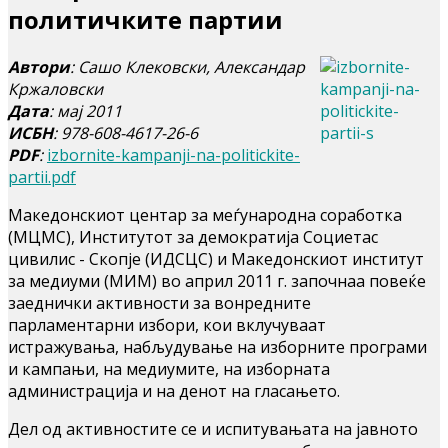
политичките партии
Автори
: Сашо Клековски, Александар
Кржаловски
Дата
: мај 2011
ИСБН
: 978-608-4617-26-6
PDF
:
izbornite-kampanji-na-politickite-
partii.pdf
Македонскиот центар за меѓународна соработка
(МЦМС), Институтот за демократија Социетас
цивилис - Скопје (ИДСЦС) и Македонскиот институт
за медиуми (МИМ) во април 2011 г. започнаа повеќе
заеднички активности за вонредните
парламентарни избори, кои вклучуваат
истражувања, набљудување на изборните програми
и кампањи, на медиумите, на изборната
администрација и на денот на гласањето.
Дел од активностите се и испитувањата на јавното