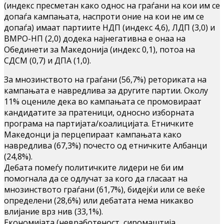
(индекс пресметан како однос на граѓани на кои им се
допаѓа кампањата, наспроти оние на кои не им се
допаѓа) имаат партиите НДП (индекс 4,6), ЛДП (3,0) и
ВМРО-НП (2,0) додека најнегативна е онаа на
Обединети за Македонија (индекс 0,1), потоа на
СДСМ (0,7) и ДПА (1,0).
За мнозинството на граѓани (56,7%) реториката на
кампањата е навредлива за другите партии. Околу
11% оцениле дека во кампањата се промовираат
кандидатите за пратеници, односно изборната
програма на партијата/коалицијата. Етничките
Македонци ја перцепираат кампањата како
навредлива (67,3%) почесто од етничките Албанци
(24,8%).
Дебата помеѓу политичките лидери не би им
помогнала да се одлучат за кого да гласаат на
мнозинството граѓани (61,7%), бидејќи или се веќе
определени (28,6%) или дебатата нема никакво
влијание врз нив (33,1%).
Економијата (невработеност, сиромаштија,