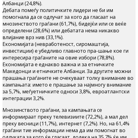
Албанци (24,8%).
Дебата помеѓу политичките лидери не би им
помогнала да се одлучат за кого да гласаат на
мнозинството граѓани (61,7%), бидејќи или се веќе
определени (28,6%) или дебатата нема никакво
влијание врз нив (33,1%).
Економијата (невработеност, сиромаштија,
инвестиции) е убедливо главното пра-шање кое ги
интересира граѓаните на овие избори (78,8%).
Економијата е еднакво важна и за етничките
Македонци и етничките Албанци. За другите можни
прашања граѓаните не очекуваат толку внимание во
кампањата: името е прашање за најмногу внимание
за 5,7%, меѓуетничките односи 3,8%, евроатлантски
интеграции 3,2%.
Мнозинството граѓани, за кампањата се
информираат преку телевизиите (72,2%), а мал дел
преку весници (11,7%), интернет (7,2%). Но, на 61,4%
граѓани тие информации нема да им помогнат во
одлуката за кого ќе гласаат, додека на 35,7% ќе им