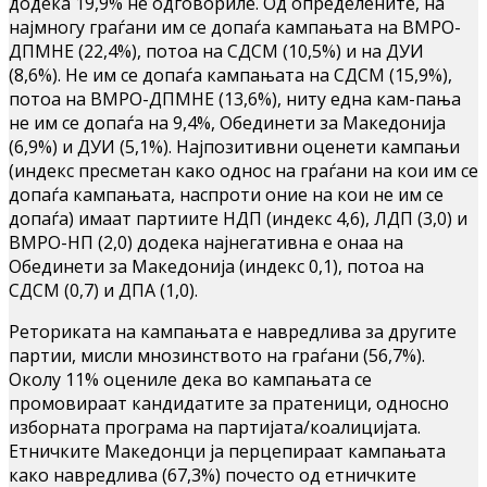
додека 19,9% не одговориле. Од определените, на
најмногу граѓани им се допаѓа кампањата на ВМРО-
ДПМНЕ (22,4%), потоа на СДСМ (10,5%) и на ДУИ
(8,6%). Не им се допаѓа кампањата на СДСМ (15,9%),
потоа на ВМРО-ДПМНЕ (13,6%), ниту една кам-пања
не им се допаѓа на 9,4%, Обединети за Македонија
(6,9%) и ДУИ (5,1%). Најпозитивни оценети кампањи
(индекс пресметан како однос на граѓани на кои им се
допаѓа кампањата, наспроти оние на кои не им се
допаѓа) имаат партиите НДП (индекс 4,6), ЛДП (3,0) и
ВМРО-НП (2,0) додека најнегативна е онаа на
Обединети за Македонија (индекс 0,1), потоа на
СДСМ (0,7) и ДПА (1,0).
Реториката на кампањата е навредлива за другите
партии, мисли мнозинството на граѓани (56,7%).
Околу 11% оцениле дека во кампањата се
промовираат кандидатите за пратеници, односно
изборната програма на партијата/коалицијата.
Етничките Македонци ја перцепираат кампањата
како навредлива (67,3%) почесто од етничките