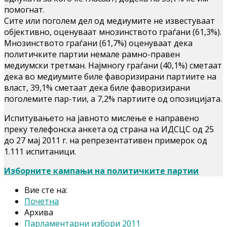
помогнат.
Сите или поголем дел од медиумите не известуваат
објективно, оценуваат мнозинството граѓани (61,3%).
Мнозинството граѓани (61,7%) оценуваат дека
политичките партии немале рамно-правен
медиумски третман. Најмногу граѓани (40,1%) сметаат
дека во медиумите биле фаворизирани партиите на
власт, 39,1% сметаат дека биле фаворизирани
поголемите пар-тии, а 7,2% партиите од опозицијата.
Испитувањето на јавното мислење е направено
преку телефонска анкета од страна на ИДСЦС од 25
до 27 мај 2011 г. на репрезентативен примерок од
1.111 испитаници.
Изборните кампањи на политичките партии
Вие сте на:
Почетна
Архива
Парламентарни избори 2011