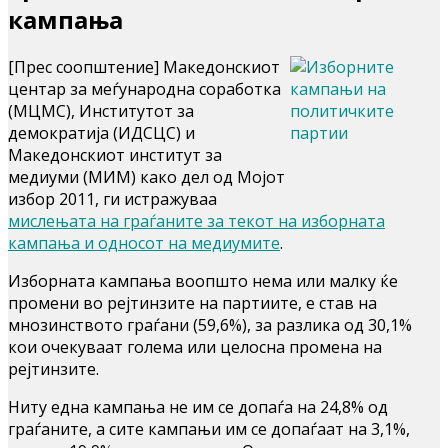
кампања
[Прес соопштение] Македонскиот
центар за меѓународна соработка
(МЦМС), Институтот за
демократија (ИДСЦС) и
Македонскиот институт за
медиуми (МИМ) како дел од Мојот
избор 2011, ги истражуваа
мислењата на граѓаните за текот на изборната
кампања и односот на медиумите
.
Изборната кампања воопшто нема или малку ќе
промени во рејтинзите на партиите, е став на
мнозинството граѓани (59,6%), за разлика од 30,1%
кои очекуваат голема или целосна промена на
рејтинзите.
Ниту една кампања не им се допаѓа на 24,8% од
граѓаните, а сите кампањи им се допаѓаат на 3,1%,