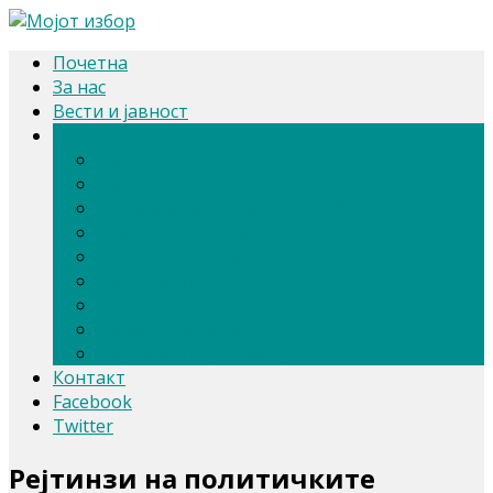
Почетна
За нас
Вести и јавност
Архива
Парлам. и претсед. избори 2024
Парламентарни избори 2020
Претседателски избори 2019
Референдум 2018
Локални избори 2017
Парламентарни избори 2016
Избори 2014
Локални избори 2013
Парламентарни избори 2011
Контакт
Facebook
Twitter
Рејтинзи на политичките