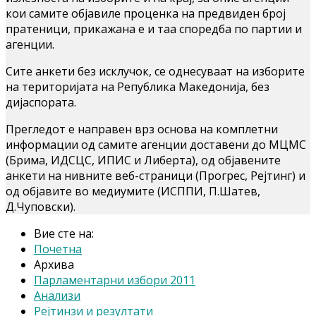
кои самите објавиле проценка на предвиден број
пратеници, прикажана е и таа споредба по партии и
агенции.
Сите анкети без исклучок, се однесуваат на изборите
на територијата на Република Македонија, без
дијаспората.
Прегледот е направен врз основа на комплетни
информации од самите агенции доставени до МЦМС
(Брима, ИДСЦС, ИПИС и Либерта), од објавените
анкети на нивните веб-страници (Прогрес, Рејтинг) и
од објавите во медиумите (ИСППИ, П.Шатев,
Д.Чуповски).
Вие сте на:
Почетна
Архива
Парламентарни избори 2011
Анализи
Рејтинзи и резултати