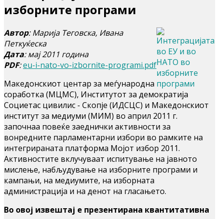
изборните програми
Автор
: Марија Теговска, Ивана
Петкуќеска
Дата
: мај 2011 година
PDF
:
eu-i-nato-vo-izbornite-programi.pdf
Македонскиот центар за меѓународна
соработка (МЦМС), Институтот за демократија
Социетас цивилис - Скопје (ИДСЦС) и Македонскиот
институт за медиуми (МИМ) во април 2011 г.
започнаа повеќе заеднички активности за
вонредните парламентарни избори во рамките на
интегрираната платформа Мојот избор 2011.
Активностите вклучуваат испитување на јавното
мислење, набљудување на изборните програми и
кампањи, на медиумите, на изборната
администрација и на денот на гласањето.
Во овој извештај е презентирана квантитативна