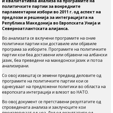
и квалитативна анализа на програмите на
политичките партии за вонредните
парламентарни избори во 2011 г. од аспект на
предлози и решенија за интеграцијата на
Република Македонија во Европската Унија и
Северноатлантската алијанса.
Во анализата се вклучени програмите на оние
политички партии кои доставиле или објавиле
програма за изборите. Програмите на политичките
партии кои беа доставени или објавени на албански
јазик, беа преведени на македонски јазик и потоа
анализирани.
Со овој извештај се земени предвид деловите од
програмите на политичките партии кои се
однесуваат на предложени политики во областа на
европската интеграција и влезот во НАТО.
Во овој документ се претставени резултатите од
спроведената анализа и заклучоците кои
произлегуваат од неа. Дел од резултатите од