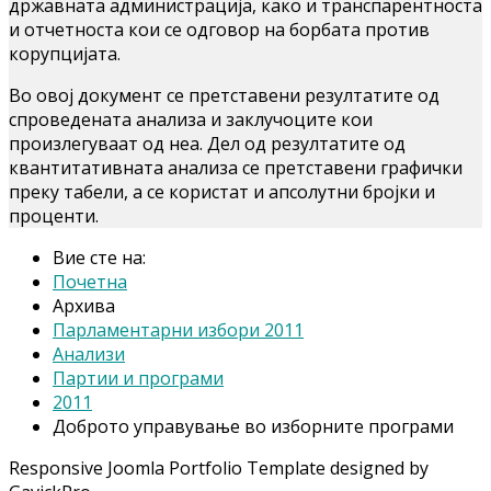
државната администрација, како и транспарентноста
и отчетноста кои се одговор на борбата против
корупцијата.
Во овој документ се претставени резултатите од
спроведената анализа и заклучоците кои
произлегуваат од неа. Дел од резултатите од
квантитативната анализа се претставени графички
преку табели, а се користат и апсолутни бројки и
проценти.
Вие сте на:
Почетна
Архива
Парламентарни избори 2011
Анализи
Партии и програми
2011
Доброто управување во изборните програми
Responsive Joomla Portfolio Template designed by