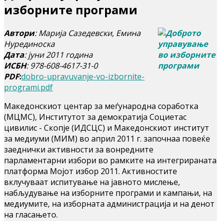
изборните програми
Автори
: Марија Сазедевски, Емина
Нурединоска
Дата
: јуни 2011 година
ИСБН
: 978-608-4617-31-0
PDF
:
dobro-upravuvanje-vo-izbornite-
programi.pdf
Македонскиот центар за меѓународна соработка
(МЦМС), Институтот за демократија Социетас
цивилис - Скопје (ИДСЦС) и Македонскиот институт
за медиуми (МИМ) во април 2011 г. започнаа повеќе
заеднички активности за вонредните
парламентарни избори во рамките на интегрираната
платформа Мојот избор 2011. Активностите
вклучуваат испитување на јавното мислење,
набљудување на изборните програми и кампањи, на
медиумите, на изборната администрација и на денот
на гласањето.