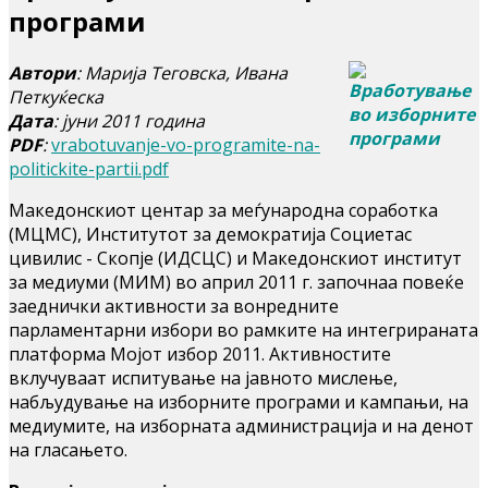
програми
Автори
: Марија Теговска, Ивана
Петкуќеска
Дата
: јуни 2011 година
PDF
:
vrabotuvanje-vo-programite-na-
politickite-partii.pdf
Македонскиот центар за меѓународна соработка
(МЦМС), Институтот за демократија Социетас
цивилис - Скопје (ИДСЦС) и Македонскиот институт
за медиуми (МИМ) во април 2011 г. започнаа повеќе
заеднички активности за вонредните
парламентарни избори во рамките на интегрираната
платформа Мојот избор 2011. Активностите
вклучуваат испитување на јавното мислење,
набљудување на изборните програми и кампањи, на
медиумите, на изборната администрација и на денот
на гласањето.