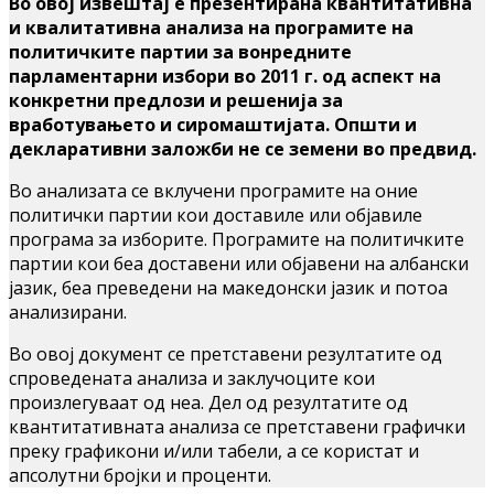
Во овој извештај е презентирана квантитативна
и квалитативна анализа на програмите на
политичките партии за вонредните
парламентарни избори во 2011 г. од аспект на
конкретни предлози и решенија за
вработувањето и сиромаштијата. Општи и
декларативни заложби не се земени во предвид.
Во анализата се вклучени програмите на оние
политички партии кои доставиле или објавиле
програма за изборите. Програмите на политичките
партии кои беа доставени или објавени на албански
јазик, беа преведени на македонски јазик и потоа
анализирани.
Во овој документ се претставени резултатите од
спроведената анализа и заклучоците кои
произлегуваат од неа. Дел од резултатите од
квантитативната анализа се претставени графички
преку графикони и/или табели, а се користат и
апсолутни бројки и проценти.